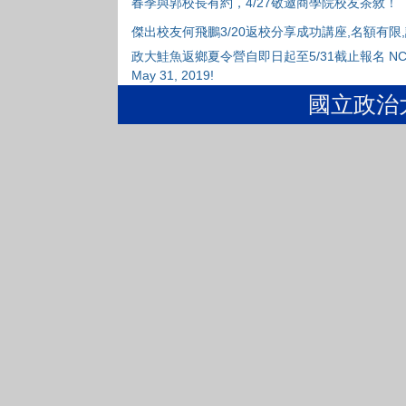
春季與郭校長有約，4/27敬邀商學院校友茶敘！
傑出校友何飛鵬3/20返校分享成功講座,名額有限
政大鮭魚返鄉夏令營自即日起至5/31截止報名 NCCU Root-se
May 31, 2019!
國立政治