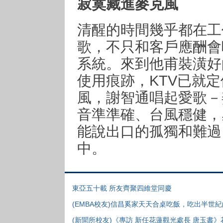
寂寞藏進麥克風
清醒的時間幾乎都在工
歌，不只和客戶應酬會
系統。來到他甫裝潢好
使用痕跡，KTV已就
風，謝智通唱起愛歌－
音準準確、台風穩健，
能說出口的孤獨和難過
中。
東亞五十載 所友齊聚四維堂同慶
(EMBA校友)信昌奚家天天合桌吃飯，吃出半世
(新聞所校友)《專訪 新任花蓮觀光處長 唐玉書