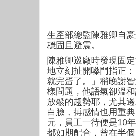
生產部總監陳雅卿自豪
穩固且避震。
陳雅卿巡廠時發現固定
地立刻扯開嗓門指正：
就完蛋了。」稍晚謝智
樣問題，他語氣卻溫和
放鬆的趨勢耶，尤其邊
白臉，搏感情也用重典
元，員工一待便是10
都如期配合，曾在半個