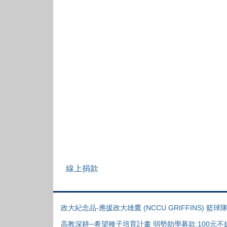
線上捐款
政大紀念品-應援政大雄鷹 (NCCU GRIFFINS) 籃球隊 
高教深耕─希望種子培育計畫 弱勢助學募款:100元不嫌