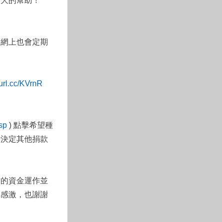
大大的幫助！
政網上也會定期
eurl.cc/KVrnR
sp
) 點擊希望種
行決定其他捐款
方的資金運作並
分感激，也謝謝