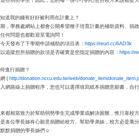
助這些弱勢學生！因此，您的每一份小小的心意對校方來說都是
麼知道我的錢有好好被利用在計畫上？
學期，學務處網站上都會公開希望種子培育計畫的補助資料、捐
有任何問題也都歡迎至電詢問！
在今天發布了下學期申請補助的項目表：
https://reurl.cc/6AD3k
可以追蹤您所捐贈的款項是否確實是您指定捐贈的內容：
https://r
如何進行捐贈？
網 (
http://donation.nccu.edu.tw/web/donate_item/donate_item.j
進入網路線上捐贈程序，您也可以選擇填寫紙本捐贈意願書，自
以來都相當致力於幫助弱勢學生完成學業或解決困難，惟只靠校
若是各位學長姊有心願意捐贈給校方、幫助學弟妹，校方必是萬
默默捐贈的學長姊們☺️