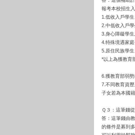
答：這個補助計
報考本校招生
1.低收入戶學生
2.中低收入戶
3.身心障礙學
4.特殊境遇家
5.原住民族學生
*以上為獲教育
6.獲教育部弱
7.不同教育資
子女若為本國籍
Ｑ３：這筆錢
答：這筆錢由
的條件是募到多