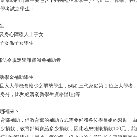
畫幫助的對象主要包含下列幾種在學學生(不含延畢、休學、在職
入學考試之學生：
學生
生及身心障礙人士子女
庭子女孫子女學生
部法令規定學雜費減免補助者
勢助學金補助學生
歷且入大學機會較少之弱勢學生，例如:三代家庭第 1 位上大學者
身分，比照經濟弱勢學生資格辦理)等
從哪裡來？
教育部補助，但教育部的補助方式需要仰賴各位學長姐的幫助！
少捐款，教育部就會給多少捐款，因此若您慷慨捐款100元，我們