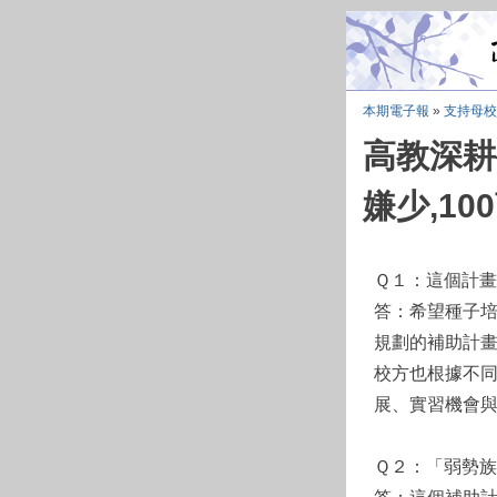
本期電子報
»
支持母校
高教深耕
嫌少,10
Ｑ１：這個計
答：希望種子
規劃的補助計
校方也根據不
展、實習機會
Ｑ２：「弱勢