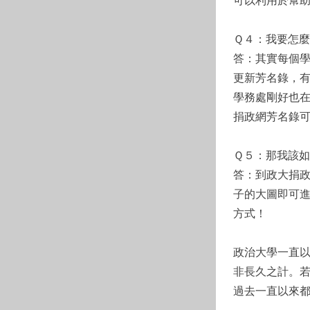
可以利用於幫
Ｑ４：我要怎
答：其實每個
更新芳名錄，
學務處剛好也
捐政網芳名錄
Ｑ５：那我該
答：到政大捐政
子的大圖即可
方式！
政治大學一直
非長久之計。
過去一直以來都