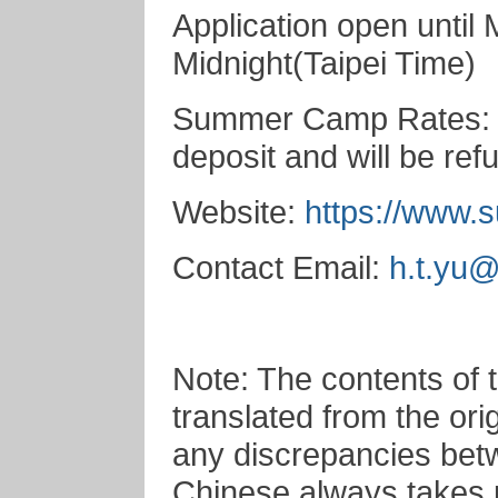
Application open until
Midnight(Taipei Time)
Summer Camp Rates: 1
deposit and will be ref
Website:
https://www.
Contact Email:
h.t.yu
Note: The contents of 
translated from the ori
any discrepancies betw
Chinese always takes