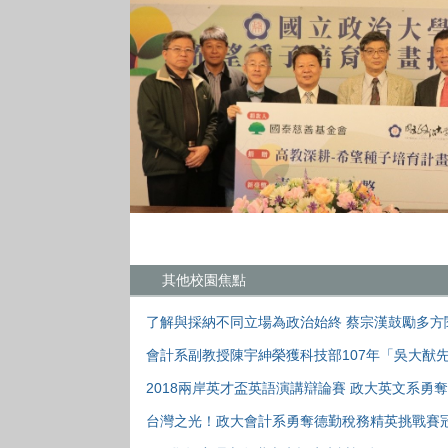
其他校園焦點
了解與採納不同立場為政治始終 蔡宗漢鼓勵多方
會計系副教授陳宇紳榮獲科技部107年「吳大猷
2018兩岸英才盃英語演講辯論賽 政大英文系勇
台灣之光！政大會計系勇奪德勤稅務精英挑戰賽