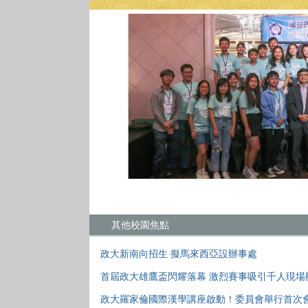
其他校園焦點
政大新南向招生 擬馬來西亞設辦事處
首屆政大雄鷹盃閃耀落幕 激烈賽事吸引千人現場
政大羅家倫國際漢學講座啟動！委員會舉行首次