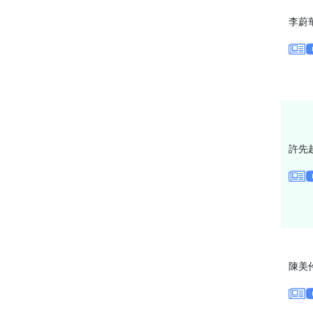
李蔚
許先
陳美