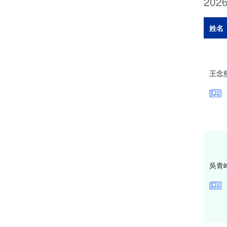
202
姓名
王念
吳青