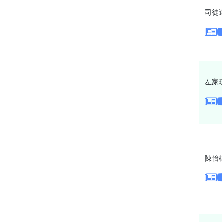
司徒
左家
陳怡