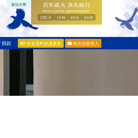
政治大學
285
16
49
53
天
時
分
秒
／捐款
校友資料維護更新
校友信箱登入