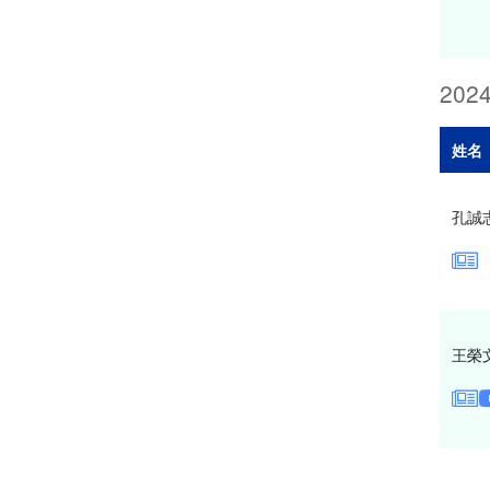
202
姓名
孔誠
王榮