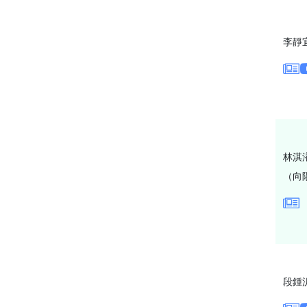
李靜
林淇
（向
段鍾