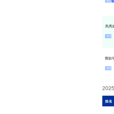
馬秀
鄭欽
202
姓名