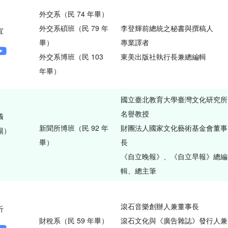
外交系（民 74 年畢）
外交系碩班（民 79 年
李登輝前總統之秘書與撰稿人
宜
畢）
專業譯者
外交系博班（民 103
東美出版社執行長兼總編輯
年畢）
國立臺北教育大學臺灣文化研究所
名譽教授
瀁
新聞所博班（民 92 年
財團法人國家文化藝術基金會董事
陽）
畢）
長
《自立晚報》、《自立早報》總編
輯、總主筆
滾石音樂創辦人兼董事長
沂
財稅系（民 59 年畢）
滾石文化與《廣告雜誌》發行人兼