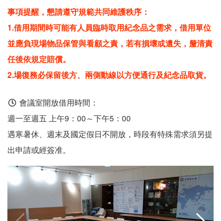
事項提醒，懇請遵守規範共同維護秩序：
1.借用期間時可能有人員臨時取用紀念品之需求，借用單位
並應負現場物品保管與看顧之責，若有損壞或遺失，釐清責
任後依規定賠償。
2.場復務必保留後方、兩側動線以方便通行及紀念品取貨。
會議室開放借用時間：
週一至週五 上午9：00～下午5：00
遇寒暑休、週末及國定假日不開放，時段有特殊需求須另提
出申請或經簽准。