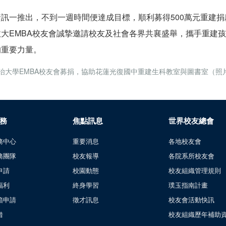
資訊一推出，不到一週時間便達成目標，順利募得500萬元重建
政大EMBA校友會誠摯邀請校友及社會各界共襄盛舉，攜手重建
的重要力量。
治大學EMBA校友會募捐，協助花蓮光復國中重建生科教室與圖書室（照片
務
焦點訊息
世界校友總會
務中心
重要消息
各地校友會
務團隊
校友報導
各院系所校友會
申請
校園動態
校友組織管理規則
福利
終身學習
璞玉指南計畫
箱申請
徵才訊息
校友會活動快訊
借
校友組織歷年補助