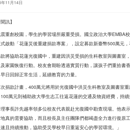
5年11月14日
新聞訊】
地震重創校園，學生的學習場所嚴重受損。國立政治大學EMBA
正式啟動「花蓮災後重建捐款專案」，設定募款新臺幣500萬元，
捐款將協助花蓮光復國中，重建因洪災受損的生科教室與圖書室
建及家園恢復行動。校友會期盼透過實質行動，讓孩子們重拾書
，早日回歸正常生活，延續教育的力量。
本次捐款計畫，400萬元將用於光復國中洪災生科教室及圖書室
另100萬元則補助政大學生志工往返花蓮的交通及物資經費，持
會理事長許先越率領多位校友代表親赴光復國中勘查現場。他表
當地真的需要協助，而且校長及主任團隊們都竭盡全力進行復原
快速且持續推動，協助受災學校早日重返安心的學習環境。」