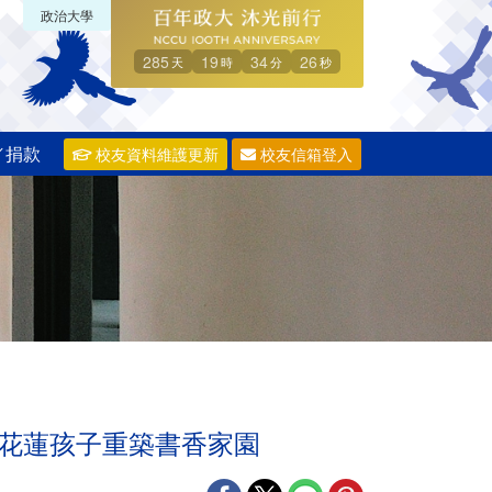
政治大學
285
19
34
26
天
時
分
秒
／捐款
校友資料維護更新
校友信箱登入
為花蓮孩子重築書香家園