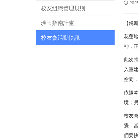
202
校友組織管理規則
璞玉指南計畫
【鏡
花蓮
校友會活動快訊
神，
此次
入重
空間
依據
境；
校友
覺：
們要