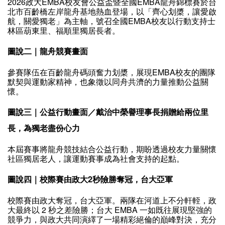
2026政大EMBA校友會公益盃暨全國EMBA龍舟錦標賽於台
北市百齡橋左岸龍舟基地熱血登場，以「齊心划槳，讓愛啟
航，關愛獨老」為主軸，號召全國EMBA校友以行動支持士
林區葫東里、福順里獨居長者。
圖說二｜龍舟競賽畫面
參賽隊伍在百齡龍舟碼頭奮力划槳，展現EMBA校友的團隊
默契與運動家精神，也象徵以同舟共濟的力量推動公益關
懷。
圖說三｜公益行動畫面／戴治中榮譽理事長捐贈給兩位里
長，為獨老盡份心力
本屆賽事將龍舟競技結合公益行動，期盼透過校友力量關懷
社區獨居老人，讓運動賽事成為社會支持的起點。
圖說四｜校際賽由政大2秒險勝奪冠，台大亞軍
校際賽由政大奪冠，台大亞軍。兩隊在河道上不分軒輊，政
大最終以 2 秒之差險勝；台大 EMBA 一如既往展現堅強的
競爭力，與政大共同演繹了一場精彩絕倫的巔峰對決，充分