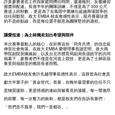
許多參賽者在工作與家庭間擠出時間，週週報到、反覆練習
握槳與配速。長達半年的團隊訓練，不僅是為了 200 公尺
賽道上的秒數 ，更是為了在風雨中磨練出超越商場競爭的
信任與默契。政大 EMBA 校友會感性表示，龍舟賽最珍貴
的不是終點線，而是每位選手願意為團隊堅持的過程。
讓愛抵達：為士林獨老划出希望與陪伴
本次賽事最動人的核心，在於將這份「同舟共濟」的信念延
伸至社會角落。在政大 EMBA 榮譽理事長謝宏明、政大商
學院副院長陳嬿如，以及台北市體育局副局長湯皓宇的共同
揭幕下，參賽者們不僅是在河道上競技，更是為了士林區葫
東里與福順里的獨居長者而戰。
政大EMBA校友會許先越理事長感性表示，這群曾為社會貢
獻大半輩子的「黃金世代」長輩，在晚年最需要的往往不只
是物質援助，更是情感的連結與被看見的溫暖。每一聲激昂
的鼓響、每一次奮力的衝刺，都是校友們在告訴長輩們：
「您們並不孤單，我們一直都在。」