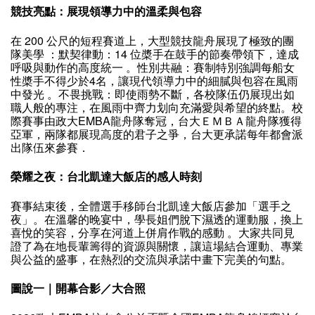
競技亮點：展現領導力中的溫柔與包容
在 200 公尺的短程賽道上，大型競技龍舟展現了極致的團
隊美學 ：默契律動：14 位槳手在鼓手的節奏帶領下，達成
呼吸與動作的高度統一 。性別共融：賽制特別強調每船女
性槳手不得少於4名，讓現代領導力中的細膩與包容在風雨
中發光 。不畏挑戰：即使雨勢不斷，各校隊伍仍展現出如
職人般的專注，在風雨中齊力划向充滿愛與希望的終點。校
際賽事由政大EMBA龍舟隊奪冠，台大ＥＭＢＡ龍舟隊獲得
亞軍，兩隊都展現高度的君子之爭，台大更承諾每年都會派
出隊伍來參賽．
榮耀之夜：台北凱達大飯店的感人時刻
賽事結束後，全體選手移師台北凱達大飯店參加「選手之
夜」。在溫馨的晚宴中，學長姐們脫下濕透的運動服，換上
喜悅的笑容，分享在河道上併肩作戰的感動 。大家共同見
證了為在地長輩籌得的資源與關懷，讓這場結合運動、專業
與公益的盛事，在熱烈的交流與承諾中畫下完美的句點。
圖說一｜開幕合影／大合照