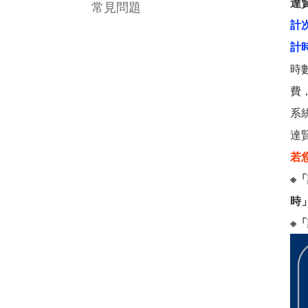
達
常見問題
計
計
時
費
系
達
若
※
時
※