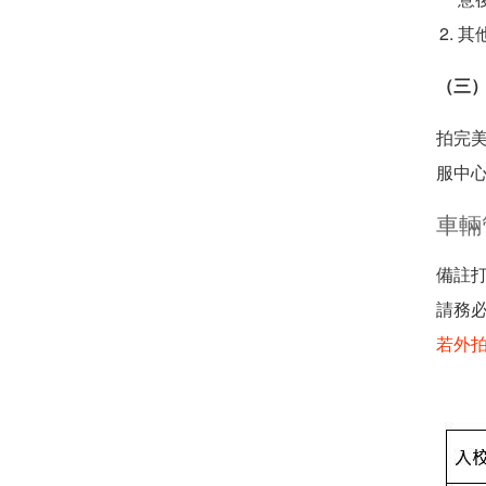
其
（三
拍完
服中
車輛
備註打
請務
若外