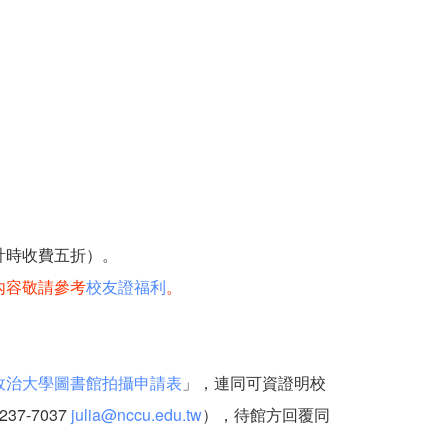
計時收費五折）。
內容敬請參考
校友證福利
。
政治大學圖書館拍攝申請表
」，連同可資證明校
-7037
julia@nccu.edu.tw
），待館方回覆同