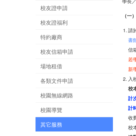
學長
校友證申請
（一
校友證福利
請
特約廠商
書
信
校友信箱申請
若
場地租借
新
入
各類文件申請
校
校園無線網路
計
計
校園導覽
收
其它服務
校