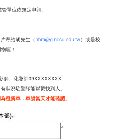
業管單位依規定申請。
照片寄給胡先生（
hhm@g.nccu.edu.tw
）或是校
刊物喔！
師、化妝師09XXXXXXXX。
日有狀況駐警隊能聯繫找到人。
輛為租賃車，車號當天才能確認
。