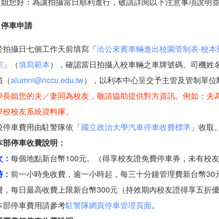
／姐您好：為讓拍攝當日順利進行，敬請詳閱以下注意事項說明
）停車申請
於拍攝日七個工作天前填寫「
洽公來賓車輛進出校園管制表-校本
館
」（
填寫範本
），確認當日拍攝入校車輛之車牌號碼、司機姓
箱（
alumni@nccu.edu.tw
），以利本中心呈交予主管及管制單位
學長姐您的夫／妻同為校友，敬請協助提供對方資訊。例如：夫
學校校友系統資料庫。
校停車費用由駐警隊依「
國立政治大學汽車停車收費標準
」收取
本部停車收費說明：
次：
每個地點新台幣100元。（得享校友證免費停車券，未有校
時：
前一小時免收費，逾一小時起，每三十分鐘管理費新台幣30
費，每日最高收費上限新台幣300元（持效期內校友證得享五折
本部停車費用請參考
駐警隊網頁停車管理頁面
。