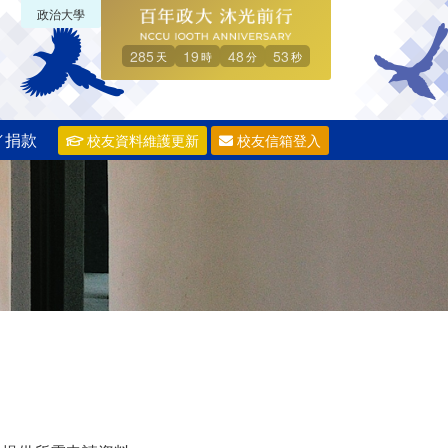
政治大學
285
19
48
52
天
時
分
秒
／捐款
校友資料維護更新
校友信箱登入