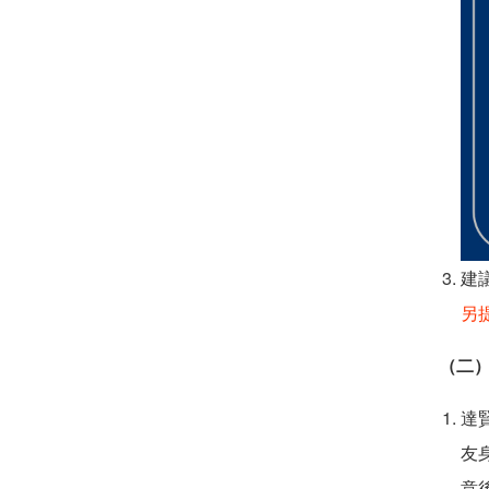
建
另
（二
達
友
意