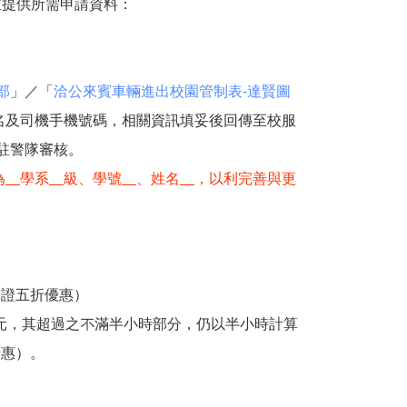
並提供所需申請資料：
部
」／「
洽公來賓車輛進出校園管制表-達賢圖
名及司機手機號碼，相關資訊填妥後回傳至校服
駐警隊審核。
為
學系
級、學號
、姓名
，以利完善與更
。
友證五折優惠）
元，其超過之不滿半小時部分，仍以半小時計算
優惠）。