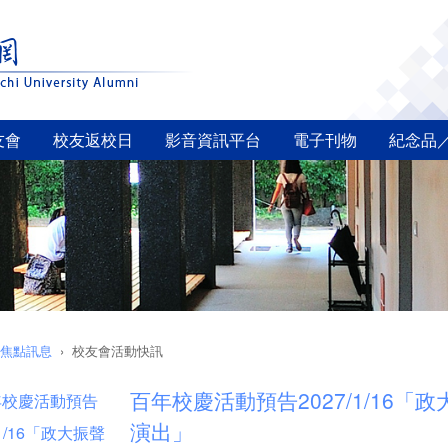
友會
校友返校日
影音資訊平台
電子刊物
紀念品
焦點訊息
校友會活動快訊
百年校慶活動預告2027/1/16
演出」