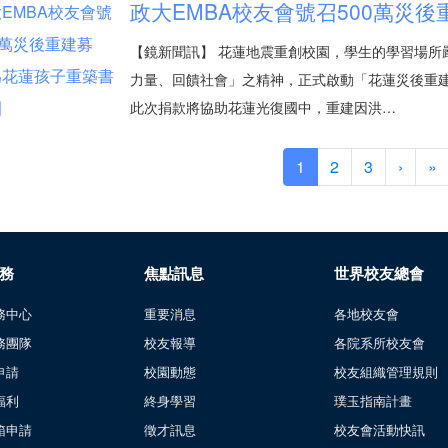
政大EMBA校友會號召500萬災
【鏡新聞訊】 花蓮地震重創校園，學生的學習場所
力量、回饋社會」之精神，正式啟動「花蓮災後重建
此次捐款將協助花蓮光復國中，重建因洪…
1
2
3
›
»
務
焦點訊息
世界校友總會
務中心
重要消息
各地校友會
務團隊
校友報導
各院系所校友會
申請
校園動態
校友組織管理規則
福利
終身學習
璞玉指南計畫
箱申請
徵才訊息
校友會活動快訊