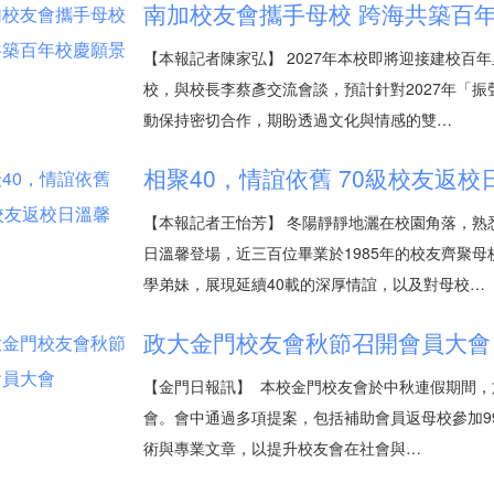
南加校友會攜手母校 跨海共築百
【本報記者陳家弘】 2027年本校即將迎接建校百
校，與校長李蔡彥交流會談，預計針對2027年「
動保持密切合作，期盼透過文化與情感的雙…
相聚40，情誼依舊 70級校友返校
【本報記者王怡芳】 冬陽靜靜地灑在校園角落，熟
日溫馨登場，近三百位畢業於1985年的校友齊聚
學弟妹，展現延續40載的深厚情誼，以及對母校…
政大金門校友會秋節召開會員大會
【金門日報訊】 本校金門校友會於中秋連假期間
會。會中通過多項提案，包括補助會員返母校參加9
術與專業文章，以提升校友會在社會與…