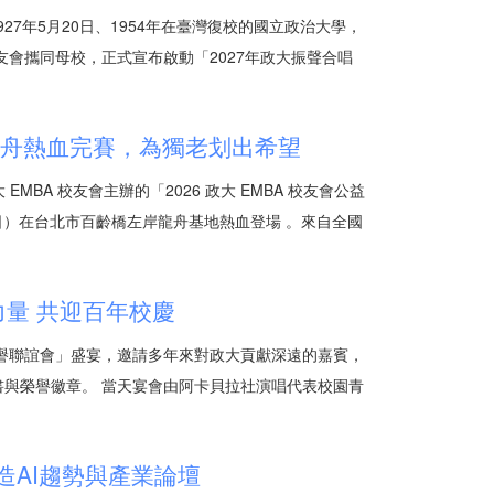
927年5月20日、1954年在臺灣復校的國立政治大學，
友會攜同母校，正式宣布啟動「2027年政大振聲合唱
龍舟熱血完賽，為獨老划出希望
MBA 校友會主辦的「2026 政大 EMBA 校友會公益
5 日）在台北市百齡橋左岸龍舟基地熱血登場 。來自全國
力量 共迎百年校慶
譽聯誼會」盛宴，邀請多年來對政大貢獻深遠的嘉賓，
與榮譽徽章。 當天宴會由阿卡貝拉社演唱代表校園青
造AI趨勢與產業論壇