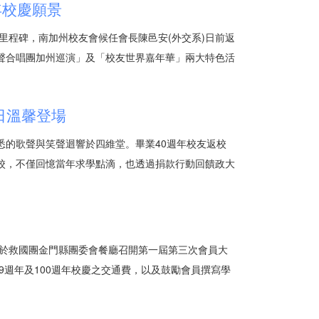
年校慶願景
年里程碑，南加州校友會候任會長陳邑安(外交系)日前返
振聲合唱團加州巡演」及「校友世界嘉年華」兩大特色活
日溫馨登場
悉的歌聲與笑聲迴響於四維堂。畢業40週年校友返校
母校，不僅回憶當年求學點滴，也透過捐款行動回饋政大
，於救國團金門縣團委會餐廳召開第一屆第三次會員大
9週年及100週年校慶之交通費，以及鼓勵會員撰寫學