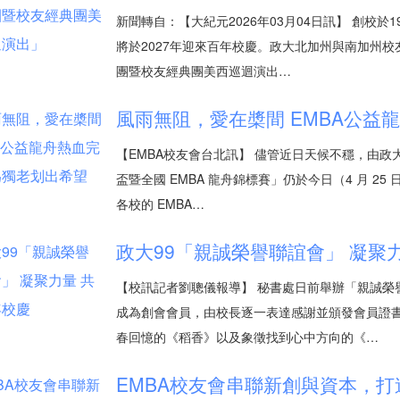
新聞轉自：【大紀元2026年03月04日訊】 創校於1
將於2027年迎來百年校慶。政大北加州與南加州校
團暨校友經典團美西巡迴演出…
風雨無阻，愛在槳間 EMBA公益
【EMBA校友會台北訊】 儘管近日天候不穩，由政大 E
盃暨全國 EMBA 龍舟錦標賽」仍於今日（4 月 2
各校的 EMBA…
政大99「親誠榮譽聯誼會」 凝聚
【校訊記者劉聰儀報導】 秘書處日前舉辦「親誠榮
成為創會會員，由校長逐一表達感謝並頒發會員證書
春回憶的《稻香》以及象徵找到心中方向的《…
EMBA校友會串聯新創與資本，打