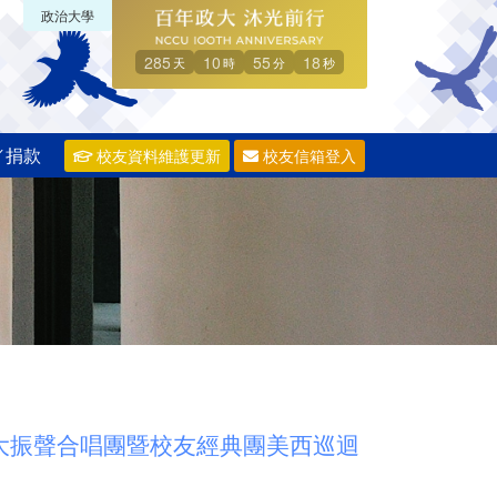
政治大學
285
10
55
17
天
時
分
秒
／捐款
校友資料維護更新
校友信箱登入
「政大振聲合唱團暨校友經典團美西巡迴