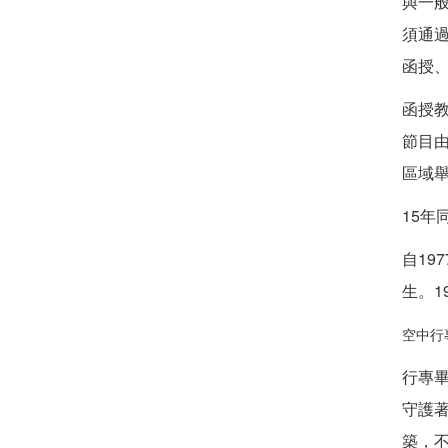
與一
須通
函授
函授
節目
區域
15年
自19
生。1
空中行
行專
守護
築，