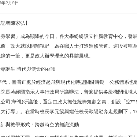
6年2月9日
訊記者陳家弘】
終身學習」成為顯學的今日，各大學紛紛設立推廣教育中心，發
紀前，政大就以開闊視野，為在職人士打造進修管道。這段被稱
紀錄的一筆，更是政大辦學理念的具體展現。
專誕生 時代與使命的召喚
0年代，臺灣正處於經濟起飛與現代化轉型關鍵時期，公務體系也
政院長蔣經國指示人事行政局研議辦法，普遍提供各級機關現職
視公司(華視)研議後，選定由政大擔任統籌規劃之責，創設「空
政大行專」。在當時校長李元簇與繼任校長歐陽勛奔走規劃下，19
設計與教學形式：跨越時空的知識流動