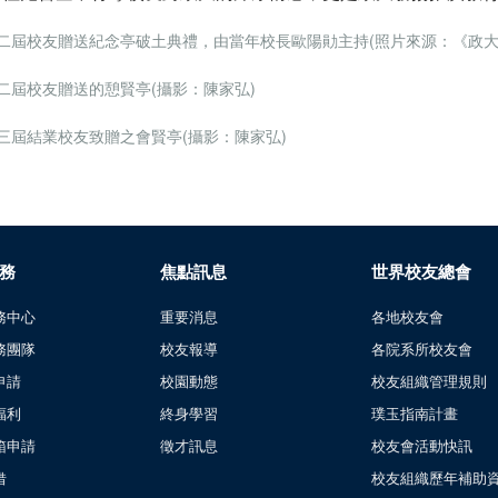
二屆校友贈送紀念亭破土典禮，由當年校長歐陽勛主持(照片來源：《政大校
二屆校友贈送的憩賢亭(攝影：陳家弘)
三屆結業校友致贈之會賢亭(攝影：陳家弘)
務
焦點訊息
世界校友總會
務中心
重要消息
各地校友會
務團隊
校友報導
各院系所校友會
申請
校園動態
校友組織管理規則
福利
終身學習
璞玉指南計畫
箱申請
徵才訊息
校友會活動快訊
借
校友組織歷年補助