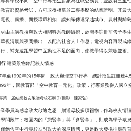
般專科學校不同，空中行專招生對象為在職公務員，並設有三至七
過教育部資格考試，方可取得相當於二專學歷的結業證明。其最
、電視、廣播、面授環環相扣，讓知識傳遞穿越城市、農村與離
教材由主講教授與政大相關科系教師編撰，於開學註冊前售予學
由華視清晨與夜間播出，以配合社會人士作息；電視內容再製成
舉行，補充遠距學習中互動性不足的面向，使教學得以兼容並蓄
同行 建築景物銘記校友情感
77年至1992年的15年間，政大辦理空中行專，總計招生註冊達4
992年，因教育部「空中教育一元化」政策，行專業務併入國立
專第一屆結業校友敬贈母校石獅子(攝影：陳家弘)
畢業學員為感念政大啟迪之恩，贈送母校多項禮物，作為校友情
著學問殿堂；校園內的「憩賢亭」與「會賢亭」，則成為學子歇
不僅飽含空中行專校友對政大的深厚情感，更是政大發揚推廣教