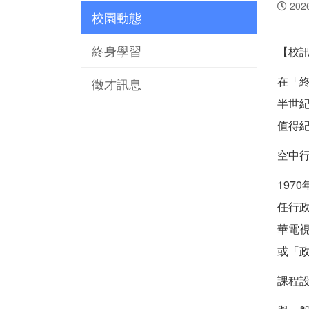
202
校園動態
終身學習
【校
在「
徵才訊息
半世
值得
空中行
197
任行
華電
或「
課程