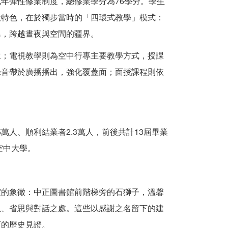
年彈性修業制度，總修業學分為76學分。學生
大特色，在於獨步當時的「四環式教學」模式：
島，跨越晝夜與空間的疆界。
生；電視教學則為空中行專主要教學方式，授課
錄音帶於廣播播出，強化覆蓋面；面授課程則依
。
.5萬人、順利結業者2.3萬人，前後共計13屆畢業
空中大學。
誼的象徵：中正圖書館前階梯旁的石獅子，溫馨
息、省思與對話之處。這些以感謝之名留下的建
育的歷史見證。