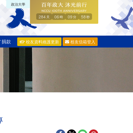
政治大學
284
06
09
57
天
時
分
秒
／捐款
校友資料維護更新
校友信箱登入
專