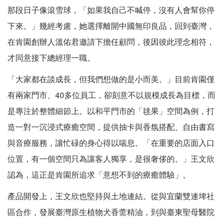
那段日子像滾雪球，「如果我自己不喊停，沒有人會幫你停
下來。」幾經考慮，她選擇離開中國無印良品，回到臺灣，
在肯園創辦人溫佑君邀請下擔任顧問，後因彼此理念相符，
才同意接下總經理一職。
「大家都在談成長，但我們想做的是小而美。」目前肯園僅
有兩家門市、40多位員工，卻刻意不以規模成長為目標，而
是專注於整體細節上。以和平門市的「毬果」空間為例，打
造一對一沉浸式療癒空間，提供抽卡與香氛搭配、自由書寫
與音療服務，讓忙碌的身心得以喘息。「在重要的店面入口
位置，有一個空間只為讓客人獨享，是很奢侈的。」王文欣
認為，這正是肯園所追求「意想不到的療癒體驗」。
產品開發上，王文欣也堅持與土地連結。從與宜蘭雙連埤社
區合作，發展臺灣原生植物犬香薷精油，到與臺東聖母醫院