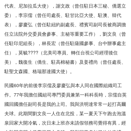
代表、尼加拉瓜大使），謝文政（曾任駐日本三秘、僑選立
委），李宗儒（曾任司處長、駐甘比亞大使、駐澳、韓代
表），廖慶弘（曾任駐紐約副處長、禮賓司副司長被商調擔
任立法院外交委員會參事、主秘等重要工作），劉文良（曾
任駐印尼組長），林長宏（曾任駐薩國參事、台中辦事處主
任），莫毓????（北美司專員、轉任台視公司經理後住
美），魏復生（僑生、駐高棉秘書）及姜禮尚（曾任處長、
駐聖文森國、格瑞那達國大使）。
民國60年的前後李宗儒及廖慶弘與本人同在國際組織司工
作。77年我擔任國組司專門委員兼第一科科長時，宗儒自英
國回國擔任副司長是我的上司。我與洪明達常常一起打高爾
夫球。此期間劉文良一人住在北投，某一夏天下午跑去泡溫
泉回家大開冷氣，次日未上班亦未請假領務司覺得有異，經