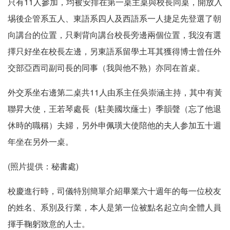
只有11人參加，均被安排在第一桌主桌與校長同桌，開放入
埸後企管系五人、東語系四人及西語系一人捷足先登選了朝
向講台的位置，只剩背向講台校長旁邊兩個位置，我沒有選
擇只好坐在校長左邊，另東語系留學土耳其獲得博士曾任外
交部亞西司副司長的同事（我與他不熟）亦同在首桌。
外交系坐右邊第二桌共11人由系主任吳崇涵主持，其中有黃
聯昇大使，王若琴處長（駐美國坎蕯士）季韻聲（忘了他退
休時的職稱）夫婦，另外申佩璜大使陪他的夫人参加五十週
年坐在另外一桌。
(照片提供：秘書處)
校慶進行時，司儀特別簡單介紹畢業六十週年的每一位校友
的姓名、系別及行業，本人是第一位被點名起立向全體人員
揮手鞠躬致意的人士。