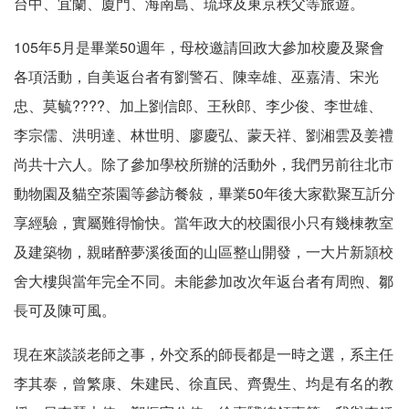
台中、宜蘭、廈門、海南島、琉球及東京秩父等旅遊。
105年5月是畢業50週年，母校邀請回政大參加校慶及聚會
各項活動，自美返台者有劉警石、陳幸雄、巫嘉清、宋光
忠、莫毓????、加上劉信郎、王秋郎、李少俊、李世雄、
李宗儒、洪明達、林世明、廖慶弘、蒙天祥、劉湘雲及姜禮
尚共十六人。除了參加學校所辦的活動外，我們另前往北市
動物園及貓空茶園等參訪餐敍，畢業50年後大家歡聚互訢分
享經驗，實屬難得愉快。當年政大的校園很小只有幾棟教室
及建築物，親睹醉夢溪後面的山區整山開發，一大片新頴校
舍大樓與當年完全不同。未能參加改次年返台者有周煦、鄒
長可及陳可風。
現在來談談老師之事，外交系的師長都是一時之選，系主任
李其泰，曾繁康、朱建民、徐直民、齊覺生、均是有名的教