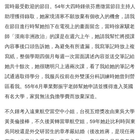
當時最受歡迎的節目。54年大四時鍾依芬應徵當節目主持人
助理獲得錄取，她家境清寒不願放棄有個收入的機會，請我
在節目進行時幫她拍下在電視上的畫面留念，當時徐家驥老
師「漠南非洲政治」的課是在週六上午，她請我幫忙將授課
內容事後口頭告訴她，為避免有所遺漏，我寫筆記時放上複
寫紙，整個學期四個月每週一次當面講述內容並送交筆記給
她共十餘次，她很聰明只上過兩次課，看了我給她的筆記考
試通過取得學分，我服兵役前在外雙溪分科訓練時她曾到營
區看我。55年6月畢業鄭振宇老師幫她申請並獲得進入英國
有名大學，家貧無法負擔學費而放棄深造。
不久鍾考入遠東航空當空中小姐，台視五燈獎改由東吳大學
黃美倫接棒，不久後黃轉當華航空姐，59年她赴比利時與東
吳同校還是外交研習生的章孝嚴結婚（後改姓蔣，是現任蔣