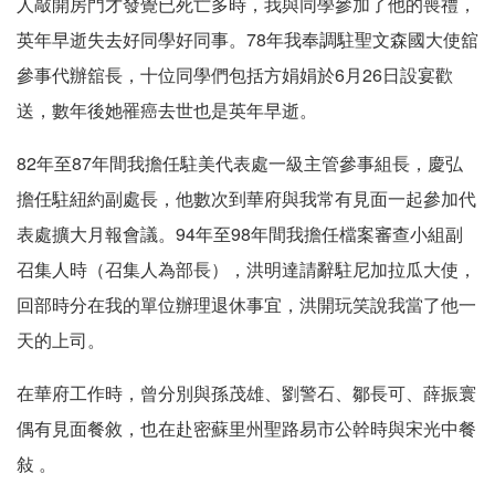
人敲開房門才發覺已死亡多時，我與同學參加了他的喪禮，
英年早逝失去好同學好同事。78年我奉調駐聖文森國大使舘
參事代辦舘長，十位同學們包括方娟娟於6月26日設宴歡
送，數年後她罹癌去世也是英年早逝。
82年至87年間我擔任駐美代表處一級主管參事組長，慶弘
擔任駐紐約副處長，他數次到華府與我常有見面一起參加代
表處擴大月報會議。94年至98年間我擔任檔案審查小組副
召集人時（召集人為部長），洪明達請辭駐尼加拉瓜大使，
回部時分在我的單位辦理退休事宜，洪開玩笑說我當了他一
天的上司。
在華府工作時，曾分別與孫茂雄、劉警石、鄒長可、薛振寰
偶有見面餐敘，也在赴密蘇里州聖路易市公幹時與宋光中餐
敍 。