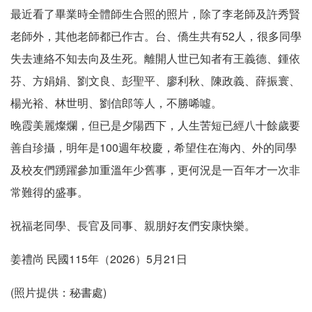
最近看了畢業時全體師生合照的照片，除了李老師及許秀賢
老師外，其他老師都已作古。台、僑生共有52人，很多同學
失去連絡不知去向及生死。離開人世已知者有王義德、鍾依
芬、方娟娟、劉文良、彭聖平、廖利秋、陳政義、薛振寰、
楊光裕、林世明、劉信郎等人，不勝唏噓。
晚霞美麗燦爛，但已是夕陽西下，人生苦短已經八十餘歲要
善自珍攝，明年是100週年校慶，希望住在海內、外的同學
及校友們踴躍參加重溫年少舊事，更何況是一百年才一次非
常難得的盛事。
祝福老同學、長官及同事、親朋好友們安康快樂。
姜禮尚 民國115年（2026）5月21日
(照片提供：秘書處)