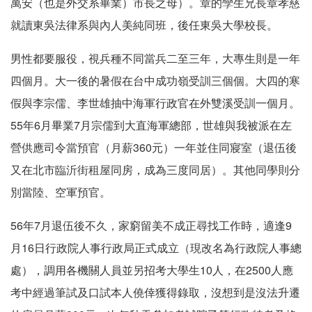
萬安（也是外交系畢業）市長之母）。章的孿生兄長章孝慈
就讀東吳法律系與內人美純同班，後任東吳大學校長。
男性都要服役，視兵種不同當兵二至三年，大專生則是一年
四個月。大一後的暑假在台中成功嶺受訓三個個。大四的寒
假與李宗儒、李世雄抽中海軍行政官在外雙溪受訓一個月。
55年6月畢業7月宗儒到大直海軍總部，世雄與我被派在左
營供應司令當預官（月薪360元）一年並住同寢室（退伍後
又在北市臨沂街租屋同房，成為三度同居）。其他同學則分
別當陸、空軍預官。
56年7月退伍後不久，家窮留美不成正尋找工作時，適逢9
月16日行政院人事行政局正式成立（現改名為行政院人事總
處），調用各機關人員並另招考大學生10人，在2500人應
考中經過筆試及口試本人僥倖獲得錄取，沒想到是沒法升遷