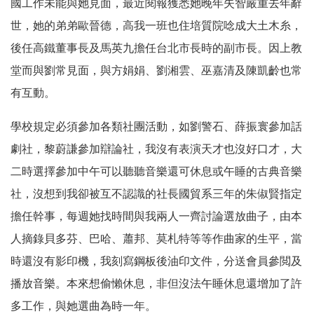
國工作未能與她見面，最近閱報獲悉她晚年失智嚴重去年辭
世，她的弟弟歐晉德，高我一班也住培質院唸成大土木糸，
後任高鐵董事長及馬英九擔任台北市長時的副市長。因上教
堂而與劉常見面，與方娟娟、劉湘雲、巫嘉清及陳凱齡也常
有互動。
學校規定必須參加各類社團活動，如劉警石、薛振寰參加話
劇社，黎蔚謙參加辯論社，我沒有表演天才也沒好口才，大
二時選擇參加中午可以聽聽音樂還可休息或午睡的古典音樂
社，沒想到我卻被互不認識的社長國貿系三年的朱俶賢指定
擔任幹事，每週她找時間與我兩人一齊討論選放曲子，由本
人摘錄貝多芬、巴哈、蕭邦、莫札特等等作曲家的生平，當
時還沒有影印機，我刻寫鋼板後油印文件，分送會員參閲及
播放音樂。本來想偷懶休息，非但沒法午睡休息還增加了許
多工作，與她選曲為時一年。