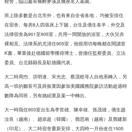
校舍，臨山處有條醉夢溪及幾座名人墓園。
班上除多數是台北市外，也有來自全省各地， 均被安排住
在宿舍。每房8人四張床上下舖，台生及僑生各半，外交及
法律宿舍為901至905室，共用一間開放的浴室，大伙兒赤
裸相見。法律系的尤清住905室，他很用功每晚都在閱讀室
K書，畢業後赴德國留學獲得博士，曾擔任監察委員、立法
委員、台北縣縣長及駐德國代表。
大二時周喣、洪明達、宋光忠、蔡茂稔等人自他系轉入，另
高一班的鄒長可及薛振寰因參加美國國務院參訪活動超過時
數降為同班，另有姚紹寰及葉一中轉出。
大一時我住903室台生為李世雄、陳幸雄、孫茂雄，僑生趙
汝良（越南）、趙祟超（韓國）、鄧思南（越南）及鄧建新
（印尼）。大二時宿舍重新安排，大四時一月份改住1505