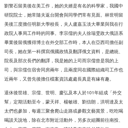
劉警石留美後在美工作，她的夫婿是有名的科學家，我國中
研院院士，她常隨夫返台開會與同學們常有見面。林世明留
美後三度擔任明新大學校長，夫人盧嘉玉淡大畢業與我在行
政院人事局工作時的同事。李宗儒的夫人徐瑞雯政大俄語系
畢業後留俄獲得博士在外交部工作時，本人在亞西司擔任副
司長，她在第一科撰寫俄國政情及翻譯俄文資料，是總統、
院長及部次長們的翻譯，我是她的上司而宗儒曾是我的上
司，與宗儒住宿舍同房兩年，且兩度同在國際組織司工作也
近兩年，又曾先後擔任檔案資訊處處長真是有緣有趣。
退休後世雄、宗儒、世明、慶弘及本人於101年組成「外交
幫」定期活動至今，蒙天祥、楊敏雄、劉信朗，洪明達及太
太們也參加，每週三聚會爬山走路或參觀文藝賞景，吃吃喝
喝談天說地，除在北市附近活動外，另多次組團前往南投、