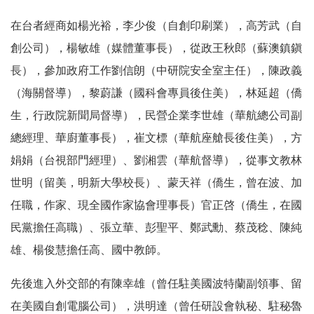
在台者經商如楊光裕，李少俊（自創印刷業），高芳武（自
創公司），楊敏雄（媒體董事長），從政王秋郎（蘇澳鎮鎭
長），參加政府工作劉信朗（中研院安全室主任），陳政義
（海關督導），黎蔚謙（國科會專員後住美），林延超（僑
生，行政院新聞局督導），民營企業李世雄（華航總公司副
總經理、華廚董事長），崔文標（華航座艙長後住美），方
娟娟（台視部門經理）、劉湘雲（華航督導），從事文教林
世明（留美，明新大學校長）、蒙天祥（僑生，曾在波、加
任職，作家、現全國作家協會理事長）官正啓（僑生，在國
民黨擔任高職）、張立華、彭聖平、鄭武勳、蔡茂稔、陳純
雄、楊俊慧擔任高、國中教師。
先後進入外交部的有陳幸雄（曾任駐美國波特蘭副領事、留
在美國自創電腦公司），洪明達（曾任研設會執秘、駐秘魯