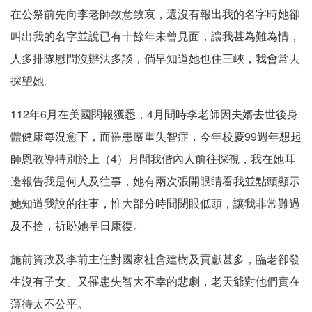
在公祭前先向李老師致意致哀，還沒有報出我的名字時她卻
叫出我的名字並說已有十餘年未曾見面，讓我甚為難為情，
人多排隊慰問沒辦法多談，倘早知道她也住三峽，我會常去
探望她。
112年6月在美國閱報獲悉，4月間時李老師因夫婿去世後身
體健康每況愈下，而罹患嚴重失智症，今年校慶99週年想起
師恩教導特別於上（4）月間我偕內人前往探視，我在她耳
邊報告我是何人及往事，她有兩次張開眼睛看我並點頭顯示
她知道我說的往事，惟大部分時間閉眼低頭，讓我非常難過
及不捨，祈盼她早日康復。
施前資政及李前主任對國家社會建樹及貢獻甚多，臨老卻發
生沒有子女、又罹患失智大不幸的悲劇，老天爺對他們實在
薄待太不公平。