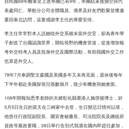
自民國69年離泰至上述率團已有9年，率團結束後抽空與代
表處同仁、華航分公司全體職員、僑界及好友們歡聚並獲邀
重回泰北訪問，這要感謝李主任的厚愛安排。
李主任常常對本人説她唸外交系雖未當外交官，卻為青年學
子創造了出國認識世界，開拓視野的機會管道，促進增加報
考外交特考人員及投身外交及國際活動，有助我國外交工作
也算是外交人。
78年7月奉調聖文森國及美國多年又未再見面，退休後每年
下半年都赴美國探視兒孫數個月，致少有機會與她會面。
108年閱報知悉李老師的夫婿彰化縣鹿港人施啓揚博士，於
5月5日生日的當天在三峽家中去世，生日變忌日情何以堪，
他曾任行政院副院長、國安會秘書長、司法院院長及總統府
資政等黨政要職，28日舉行告別式我適在國內即趕往參加，