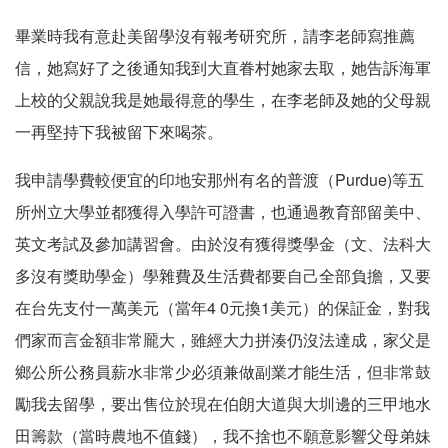
畢業時我有意赴美留學沒有報考研究所，請李老師寫推薦
信，她寫好了之後通知我到大直眷村她家去取，她告訴海軍
上校的父親說我是她最得意的學生，在李老師及她的父母親
一再堅持下我被留下來喝茶。
我申請學費較便宜的印地安那州有名的普渡（Purdue)等五
所州立大學並都獲得入學許可證書，也通過教育部留美中、
英文考試及參加講習會。由於沒有獲得獎學金（文、法科大
多沒有獎助學金）學雜費及生活費都要自己全部負擔，又要
在台先支付一萬美元（當年4 0元換1美元）的保証金，對我
們家而言金額非常龎大，雖經大力拼湊仍沒法達成，家父是
鄉公所公務員薪水非常少必須兼做副業才能生活，但非常鼓
勵我去留學，要出售位於現在伯朗大道與大圳邊的三甲地水
田籌款（當時農地不值錢），我不捨也不願意影響父母弟妹