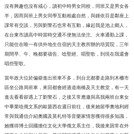
沒有興趣也沒有戒心，讀初中時男女同校，同班又是男女各
半，因而與班上男女同學互動相處自然，與鍾依芬是鄰座上
課常有交談，另與劉警石也常有互動，緣起我是池上鄉人，
在台東市讀高中時當時交通不便無法坐汔、火車通勤上課，
只能住在唯一有供外地生住宿的天主教所辦的培質院，三年
期間早、午、晚都要禱告、唸聖經、唱聖歌，到現在我還會
唱些聖歌。
當年政大位於偏僻進出班車不多，到台北都要走路到木柵市
區坐公路局班車，來回都會經過道南橋及天主教堂，有一天
進去看看卻遇上了劉警石，之後又常應邀與高我兩班台東女
中畢業唸俄文系的歐茵西在週日前往，後來她留學奧地利經
常與我通信介紹奧國及莫札特等音樂家情形獲得很多知識，
她獲得博士回國擔任文化大學俄文系主任，我後來因常在外