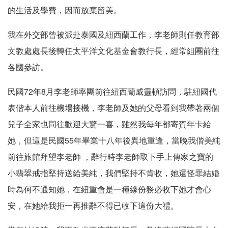
的生活及學費，因而放棄留美。
我在外交部曾被派赴泰國及紐西蘭工作，李老師則任教育部
文教處處長後轉任太平洋文化基金會教行長，經常組團前往
各國參訪。
民國72年8月李老師率團前往紐西蘭威靈頓訪問，駐紐國代
表偕本人前往機場接機，李老師及她的父母看到我帶著兩個
兒子全家也同往歡迎大驚一喜，雖然我每年都寄賀年卡給
她，但這是民國55年畢業十八年後異地重逢，當晚我偕美純
前往旅館拜望李老師 ，辭行時李老師取下手上傳家之寶的
小翡翠戒指堅持送給美純，我們堅持不肯收，她還怪罪結婚
時為何不通知她，在紐重會是一種緣份務必收下她才會心
安，在她給我拒一再推辭不得已收下這份大禮。