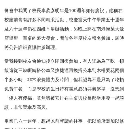
餐會中我問了校長李蔡彥明年是100週年如何慶祝，他稱在
校慶前會有許多不同精采活動，校慶當天中午畢業五十週年
及六十週年仍在四維堂舉辦活動，另晚上將在南港漢萊大飯
店舉辦一百桌的盛大餐會，開放各年度校友報名參加，屆時
將公告詳細資訊供參辦理。
當我接到校友會通知後立即回復參加，有人認為為了吃一頓
飯遠從三峽輾轉搭公車又換捷運再換搭公車到木柵要花兩個
半多小時，非常浪費體力及時間，但我認為不是只為了吃頓
免費午餐，而是學校的生日特有義意必須共襄盛舉，沒想到
「儍人有儍福」竟然我被安排在主桌與校長鄰坐用餐一起談
談，非常榮幸及高興。
畢業已六十週年，想起以前就讀的往事，把以前所寫加以修