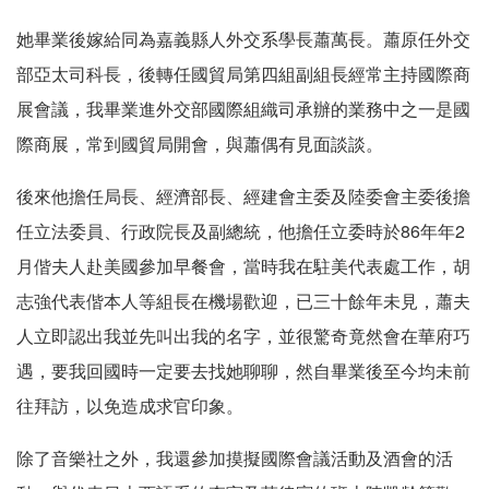
她畢業後嫁給同為嘉義縣人外交系學長蕭萬長。蕭原任外交
部亞太司科長，後轉任國貿局第四組副組長經常主持國際商
展會議，我畢業進外交部國際組織司承辦的業務中之一是國
際商展，常到國貿局開會，與蕭偶有見面談談。
後來他擔任局長、經濟部長、經建會主委及陸委會主委後擔
任立法委員、行政院長及副總統，他擔任立委時於86年年2
月偕夫人赴美國參加早餐會，當時我在駐美代表處工作，胡
志強代表偕本人等組長在機場歡迎，已三十餘年未見，蕭夫
人立即認出我並先叫出我的名字，並很驚奇竟然會在華府巧
遇，要我回國時一定要去找她聊聊，然自畢業後至今均未前
往拜訪，以免造成求官印象。
除了音樂社之外，我還參加摸擬國際會議活動及酒會的活