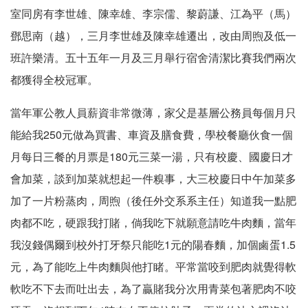
室同房有李世雄、陳幸雄、李宗儒、黎蔚謙、江為平（馬）
鄧思南（越），三月李世雄及陳幸雄遷出，改由周煦及低一
班許樂清。五十五年一月及三月舉行宿舍清潔比賽我們兩次
都獲得全校冠軍。
當年軍公教人員薪資非常微薄，家父是基層公務員每個月只
能給我250元做為買書、車資及膳食費，學校餐廳伙食一個
月每日三餐的月票是180元三菜一湯，只有校慶、國慶日才
會加菜，談到加菜就想起一件糗事，大三校慶日中午加菜多
加了一片粉蒸肉，周煦（後任外交系系主任）知道我一點肥
肉都不吃，硬跟我打賭，倘我吃下就願意請吃牛肉麵，當年
我沒錢偶爾到校外打牙祭只能吃1元的陽春麵，加個鹵蛋1.5
元，為了能吃上牛肉麵與他打睹。平常當咬到肥肉就覺得軟
軟吃不下去而吐出去，為了贏賭我分次用青菜包著肥肉不咬