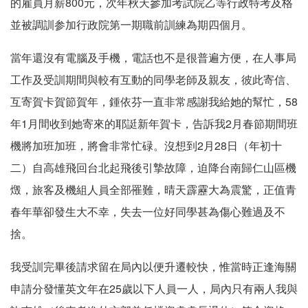
的雇員月薪800元，次年秋天參加考試院乙等行政特考及格
並被調訓参加行政院第一期職前訓練為期四個月。
當年還沒有電腦及手機，電話也不是很普遍方便，在人事局
工作及受訓期間與較有互動的同學老師及親友，彼此寄信、
互寄賀卡賀節賀年，鍾依芬一直非常感謝我給她的幫忙，58
年1月間收到她寄來的耶誔新年賀卡，告訴我2月春節期間班
機將加班加班，將會非常忙碌。沒想到2月28日（年初十
二）自高雄飛回台北起飛後引摯故障，迫降台南歸仁山區機
燬，旅客及機組人員全部罹難，晴天霹靂大為震驚，正值青
春年華卻發生大不幸，失去一位好同學甚為傷心難過及不
捨。
我受訓完畢後請求留在局內以便升遷較快，惟當時正逢海關
申請分發懂英文年在25歲以下人員一人，局內只有兩人我與