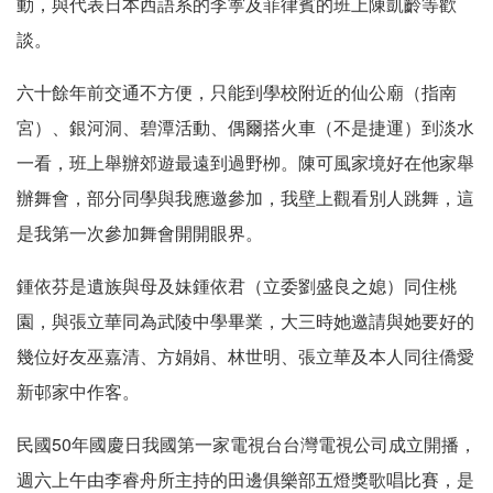
動，與代表日本西語系的李寕及菲律賓的班上陳凱齡等歡
談。
六十餘年前交通不方便，只能到學校附近的仙公廟（指南
宮）、銀河洞、碧潭活動、偶爾搭火車（不是捷運）到淡水
一看，班上舉辦郊遊最遠到過野栁。陳可風家境好在他家舉
辦舞會，部分同學與我應邀參加，我壁上觀看別人跳舞，這
是我第一次參加舞會開開眼界。
鍾依芬是遺族與母及妹鍾依君（立委劉盛良之媳）同住桃
園，與張立華同為武陵中學畢業，大三時她邀請與她要好的
幾位好友巫嘉清、方娟娟、林世明、張立華及本人同往僑愛
新邨家中作客。
民國50年國慶日我國第一家電視台台灣電視公司成立開播，
週六上午由李睿舟所主持的田邊俱樂部五燈獎歌唱比賽，是