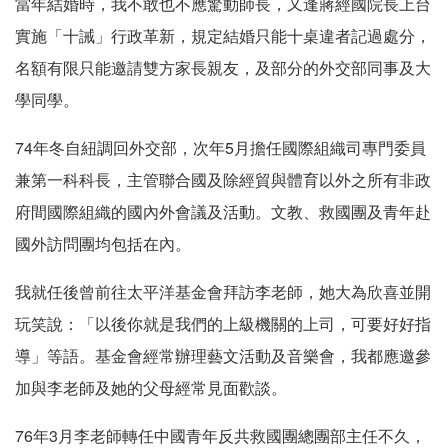
當年結婚時，我不敢也不應驚動師長，又逢蔣經國院長上台
實施「十誡」行政革新，規定結婚只能十桌違者記過處分，
名額有限只能邀請雙方家長親友，及部分的外交部同事及大
學同學。
74年冬自紐調回外交部，次年5月擔任國際組織司專門委員
兼第一科科長，主管聯合國及除經貿與體育以外之所有非政
府間國際組織的國內外會議及活動。文教、救國團及青年赴
國外訪問團均包括在內。
我就任後曾前往太平洋基金會拜訪李老師，她大為欣喜並開
玩笑說：「以後你就是我們的上級機關的上司，可要好好指
導」等語。基金會經常辦理藝文活動及音樂會，我都應邀參
加與李老師及她的父母經常見面歡談。
76年3月李老師轉任中國青年反共救國團總團部主任不久，