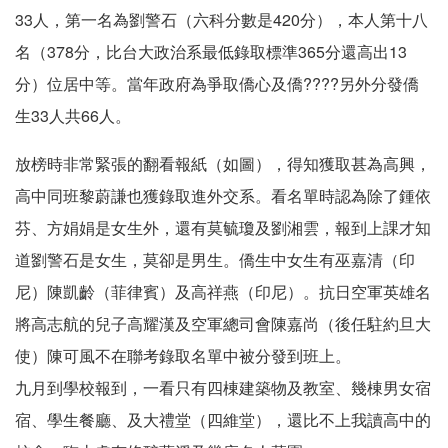
33人，第一名為劉警石（六科分數是420分），本人第十八
名（378分，比台大政治系最低錄取標準365分還高出13
分）位居中等。當年政府為爭取僑心及僑????另外分發僑
生33人共66人。
放榜時非常緊張的翻看報紙（如圖），得知獲取甚為高興，
高中同班黎蔚謙也獲錄取進外交系。看名單時認為除了鍾依
芬、方娟娟是女生外，還有莫毓瓊及劉湘雲，報到上課才知
道劉警石是女生，莫卻是男生。僑生中女生有巫嘉清（印
尼）陳凱齡（菲律賓）及高祥燕（印尼）。抗日空軍英雄名
將高志航的兒子高耀漢及空軍總司會陳嘉尚（後任駐約旦大
使）陳可風不在聯考錄取名單中被分發到班上。
九月到學校報到，一看只有四棟建築物及教室、幾棟男女宿
宿、學生餐廳、及大禮堂（四維堂），還比不上我讀高中的