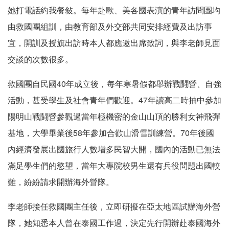
她打電話約我餐敍。每年赴歐、美各國表演的青年訪問團均
由救國團組訓，由教育部及外交部共同安排經費及出訪事
宜，開訓及授旗出訪時本人都應邀出席致詞，與李老師見面
交談的次數很多。
救國團自民國40年成立後，每年寒暑假都舉辦戰鬪營、自強
活動，甚受學生及社會青年們歡迎。47年讀高二時抽中參加
陽明山戰鬪營參觀過當年極機密的金山山頂的勝利女神飛彈
基地，大學畢業後58年參加合歡山滑雪訓練營。70年後國
內經濟發展出國旅行人數增多民智大開，國內的活動已無法
滿足學生們的慾望，當年大專院校男生還有兵役問題出國較
難，紛紛請求開辦海外營隊。
李老師接任救國團主任後，立即研擬在亞太地區試辦海外營
隊，她知悉本人曾在泰國工作過，決定先行開辦赴泰國海外