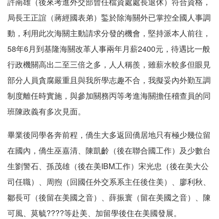
許南雄（後來考進外交部曾任檔資處處長退休）符合資格，
局長王正誼（蔣經國表弟）鍳於除海關外已掌控全國人事調
動，利用此次海關主動請求分發的機會，堅持派本人前往，
58年6月到基隆海關改革人事兩年月薪2400元，待遇比一般
行政機關高出二至三倍之多，人人稱羨，雖薪水較多但眼見
部分人員貪腐嚴重且與我所學志趣不合，我擬妥內外勤互調
制度離任時實施，與參加關務丙等考進海關擔任稽查員的同
班陳政義有多次見面。
畢業後同學各奔前程，僑生大多返回僑居地只有極少幾位留
在國內，僑生巫嘉清、陳凱齡（後在聯合國工作）及少數台
生劉警石、孫茂雄（後在美IBM工作）宋光忠（後在美大公
司任職）、周煦（回國任外交系系主任後住美）、廖利秋、
鄒長可（後留在美國之音）、薛振寰（留在美國之音）、陳
可風、莫毓????等赴美、加留學後住在美國發展。