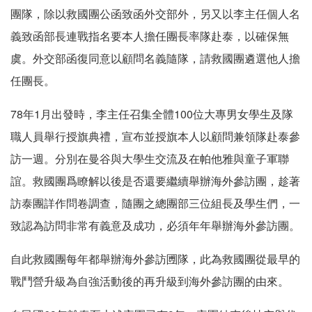
團隊，除以救國團公函致函外交部外，另又以李主任個人名
義致函部長連戰指名要本人擔任團長率隊赴泰，以確保無
虞。外交部函復同意以顧問名義隨隊，請救國團遴選他人擔
任團長。
78年1月出發時，李主任召集全體100位大專男女學生及隊
職人員舉行授旗典禮，宣布並授旗本人以顧問兼領隊赴泰參
訪一週。分別在曼谷與大學生交流及在帕他雅與童子軍聯
誼。救國團爲瞭解以後是否還要繼續舉辦海外參訪團，趁著
訪泰團詳作問卷調查，隨團之總團部三位組長及學生們，一
致認為訪問非常有義意及成功，必須年年舉辦海外參訪團。
自此救國團每年都舉辦海外參訪圑隊，此為救國團從最早的
戰鬥營升級為自強活動後的再升級到海外參訪團的由來。