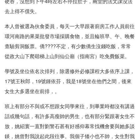
硬吞，沒想到下午4時左右不停拉肚子，兩堂的法文課沒法
去上得不償失。
本人曾被選為伙食委員，每天一大早跟著廚房工作人員前往
環河南路的果菜批發市場採購食物，並且輪班早、午、晚餐
查驗剪洞飯票。僑????不定，有少數僑生沒錢吃飯，常常
從政大山下爬䃈梯上山到仙公廟（指南宮）吃免費飯菜。
學號及坐位依名次排列，除選修外必修課程大多依序上課，
17號王秋郎，19號鍾依芬，我是18號坐在他們之間，後來
女生大多選坐在前排，。
班上有部分不與或不想跟女同學來往，到畢業時都沒有講過
話或幾句話，有許多高瘦帥的男生，也有部分緊跟著女生不
放，姚紹寰一直對劉警石甚有好感仰幕常找機會要與她多談
錟，姚曾對我說起此段往事。我個子矮小也不帥，女生對我