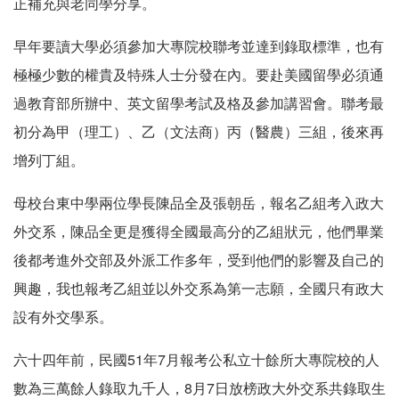
正補充與老同學分享。
早年要讀大學必須參加大專院校聯考並達到錄取標準，也有
極極少數的權貴及特殊人士分發在內。要赴美國留學必須通
過教育部所辦中、英文留學考試及格及參加講習會。聯考最
初分為甲（理工）、乙（文法商）丙（醫農）三組，後來再
增列丁組。
母校台東中學兩位學長陳品全及張朝岳，報名乙組考入政大
外交系，陳品全更是獲得全國最高分的乙組狀元，他們畢業
後都考進外交部及外派工作多年，受到他們的影響及自己的
興趣，我也報考乙組並以外交系為第一志願，全國只有政大
設有外交學系。
六十四年前，民國51年7月報考公私立十餘所大專院校的人
數為三萬餘人錄取九千人，8月7日放榜政大外交系共錄取生