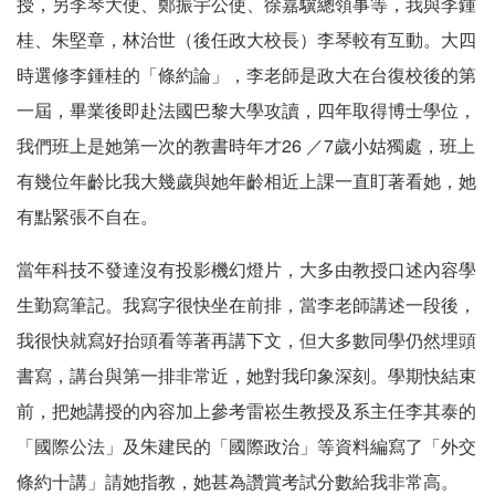
授，另李琴大使、鄭振宇公使、徐嘉驥總領事等，我與李鍾
桂、朱堅章，林治世（後任政大校長）李琴較有互動。大四
時選修李鍾桂的「條約論」，李老師是政大在台復校後的第
一屆，畢業後即赴法國巴黎大學攻讀，四年取得博士學位，
我們班上是她第一次的教書時年才26 ／7歲小姑獨處，班上
有幾位年齡比我大幾歲與她年齡相近上課一直盯著看她，她
有點緊張不自在。
當年科技不發達沒有投影機幻燈片，大多由教授口述內容學
生勤寫筆記。我寫字很快坐在前排，當李老師講述一段後，
我很快就寫好抬頭看等著再講下文，但大多數同學仍然埋頭
書寫，講台與第一排非常近，她對我印象深刻。學期快結束
前，把她講授的內容加上參考雷崧生教授及系主任李其泰的
「國際公法」及朱建民的「國際政治」等資料編寫了「外交
條約十講」請她指教，她甚為讚賞考試分數給我非常高。