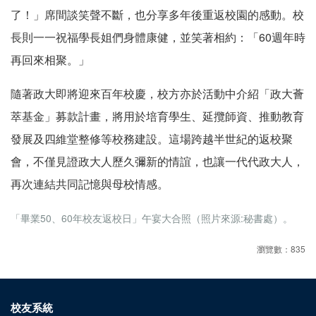
了！」席間談笑聲不斷，也分享多年後重返校園的感動。校
長則一一祝福學長姐們身體康健，並笑著相約：「60週年時
再回來相聚。」
隨著政大即將迎來百年校慶，校方亦於活動中介紹「政大薈
萃基金」募款計畫，將用於培育學生、延攬師資、推動教育
發展及四維堂整修等校務建設。這場跨越半世紀的返校聚
會，不僅見證政大人歷久彌新的情誼，也讓一代代政大人，
再次連結共同記憶與母校情感。
「畢業50、60年校友返校日」午宴大合照（照片來源:秘書處）。
瀏覽數：835
校友系統