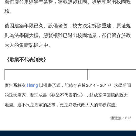
廳供應合菜與學生套餐，承載無數社團、班級相聚的校園經
驗。
後因建築年限已久、設備老舊，校方決定拆除重建，原址規
劃為法學院大樓。憩賢樓雖已退出校園地景，卻仍留存於政
大人的集體記憶之中。
《歇業不代表消失》
廣告系校友
Hsing
以漫畫形式，記錄存在於2014－2017年求學期間
的政大店家，整理成書《歇業不代表消失》，組成充滿回憶的政大
地圖。這不只是店家的故事，更是好幾代政大人的青春寫照。
瀏覽數：215