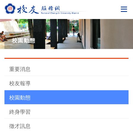
切
校園動態
重要消息
校友報導
校園動態
終身學習
徵才訊息