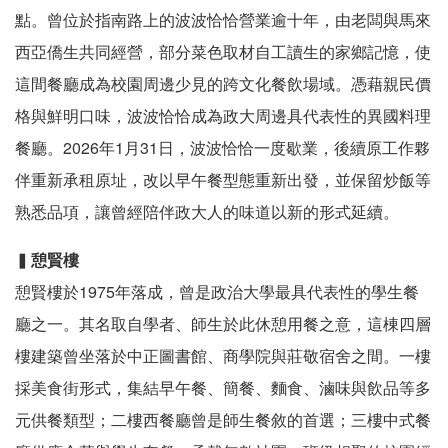
點。曾位於指南路上的波波恰恰營業逾十年，由老闆與馬來
西亞僑生共同經營，部分菜色取材自工讀生的家鄉記憶，使
這間餐廳成為校園周邊少見的跨文化餐飲場域。憑藉親民價
格與鮮明口味，波波恰恰成為政大周邊具代表性的異國料理
餐廳。2026年1月31日，波波恰恰一度歇業，後續原工作夥
伴重新承租原址，改以早午餐型態重新出發，並保留炒飯等
熟悉品項，讓曾經陪伴政大人的味道以新的形式延續。
▍
憩賢樓
憩賢樓於1975年落成，曾是政治大學最具代表性的學生餐
廳之一。其名取自學者、師生於此休憩用餐之意，這棟四層
樓建築曾坐落於中正圖書館、商學院與莊敬宿舍之間。一樓
採美食街形式，集結早午餐、簡餐、麵食、滷味與飲品等多
元供餐類型；二樓西餐廳曾是師生餐敘的首選；三樓中式餐