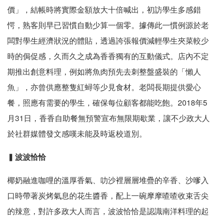
價」，結帳時將實際金額放大十倍喊出，初訪學生多感錯
愕，熟客則早已習慣自動少算一個零。據傳此一慣例源於老
闆對學生經濟狀況的體貼，透過誇張報價減輕學生夾菜較少
時的侷促感，久而久之成為香香獨有的互動儀式。店內不定
期推出創意料理，例如將魚肉預先去刺整盤盛裝的「懶人
魚」，亦曾供應整隻紅蟳等少見食材。老闆長期提供愛心
餐，照應有需要的學生，確保每位顧客都能吃飽。2018年5
月31日，香香自助餐無預警宣布無限期歇業，讓不少政大人
於社群媒體發文感嘆未能及時返校道別。
▍
波波恰恰
椰奶融進咖哩的溫厚香氣、叻沙裡層層堆疊的辛香、沙嗲入
口時帶著炭烤氣息的花生醬香，配上一碗摩摩喳喳收束舌尖
的辣意，對許多政大人而言，波波恰恰是認識南洋料理的起