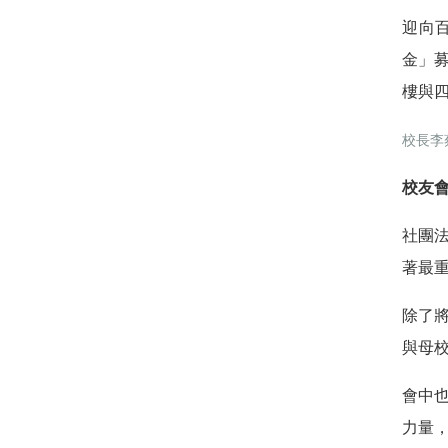
迎向
金」
樓與
校長李
校友
社團
著最
除了
與母
會中
力量