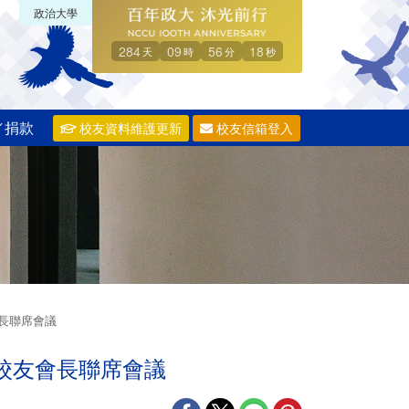
政治大學
284
09
56
17
天
時
分
秒
／捐款
校友資料維護更新
校友信箱登入
會長聯席會議
辦校友會長聯席會議