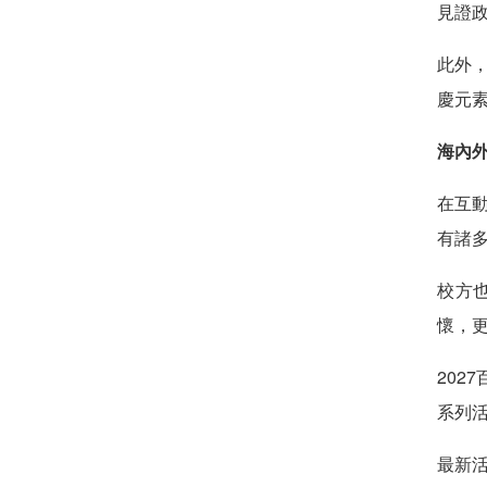
見證
此外
慶元
海內
在互
有諸
校方
懷，
20
系列
最新