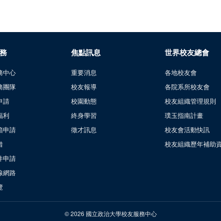
務
焦點訊息
世界校友總會
務中心
重要消息
各地校友會
務團隊
校友報導
各院系所校友會
申請
校園動態
校友組織管理規則
福利
終身學習
璞玉指南計畫
箱申請
徵才訊息
校友會活動快訊
借
校友組織歷年補助
件申請
線網路
覽
© 2026 國立政治大學校友服務中心