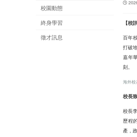
202
校園動態
終身學習
【校
徵才訊息
百年
打破
嘉年
刻。
海外校
校長
校長
歷程
產，