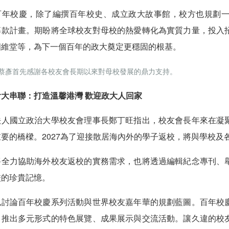
百年校慶，除了編撰百年校史、成立政大故事館，校方也規劃
募款計畫。期盼將全球校友對母校的熱愛轉化為實質力量，投入
四維堂等，為下一個百年的政大奠定更穩固的根基。
蔡彥首先感謝各校友會長期以來對母校發展的鼎力支持。
會大串聯：打造溫馨港灣 歡迎政大人回家
法人國立政治大學校友會理事長鄭丁旺指出，校友會長年來在凝
重要的橋樑。2027為了迎接散居海內外的學子返校，將與學校
將全力協助海外校友返校的實務需求，也將透過編輯紀念專刊、
校的珍貴記憶。
也討論百年校慶系列活動與世界校友嘉年華的規劃藍圖。百年校
，推出多元形式的特色展覽、成果展示與交流活動。讓久違的校