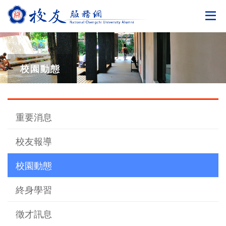
切
校園動態
重要消息
校友報導
校園動態
終身學習
徵才訊息