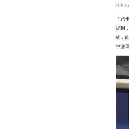
報名人
「跑
提到
統，
中應