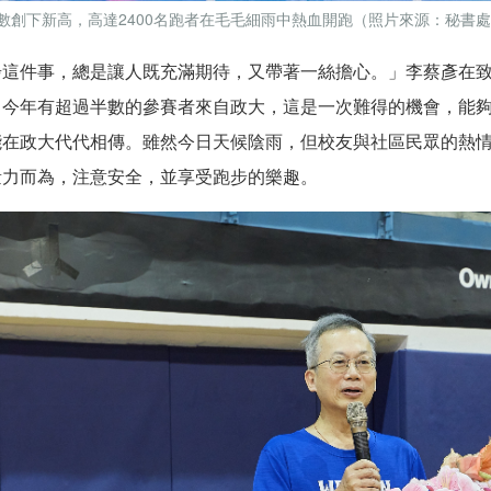
數創下新高，高達2400名跑者在毛毛細雨中熱血開跑（照片來源：秘書
步這件事，總是讓人既充滿期待，又帶著一絲擔心。」李蔡彥在致
，今年有超過半數的參賽者來自政大，這是一次難得的機會，能
能在政大代代相傳。雖然今日天候陰雨，但校友與社區民眾的熱
量力而為，注意安全，並享受跑步的樂趣。