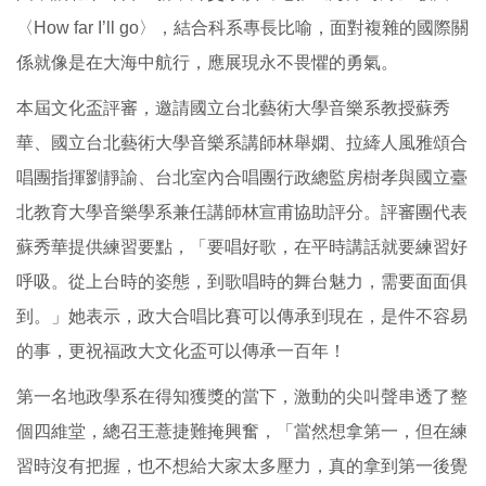
〈How far I’ll go〉，結合科系專長比喻，面對複雜的國際關
係就像是在大海中航行，應展現永不畏懼的勇氣。
本屆文化盃評審，邀請國立台北藝術大學音樂系教授蘇秀
華、國立台北藝術大學音樂系講師林舉嫻、拉縴人風雅頌合
唱團指揮劉靜諭、台北室內合唱團行政總監房樹孝與國立臺
北教育大學音樂學系兼任講師林宣甫協助評分。評審團代表
蘇秀華提供練習要點，「要唱好歌，在平時講話就要練習好
呼吸。從上台時的姿態，到歌唱時的舞台魅力，需要面面俱
到。」她表示，政大合唱比賽可以傳承到現在，是件不容易
的事，更祝福政大文化盃可以傳承一百年！
第一名地政學系在得知獲獎的當下，激動的尖叫聲串透了整
個四維堂，總召王薏捷難掩興奮，「當然想拿第一，但在練
習時沒有把握，也不想給大家太多壓力，真的拿到第一後覺