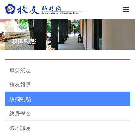
切
校園動態
重要消息
校友報導
校園動態
終身學習
徵才訊息