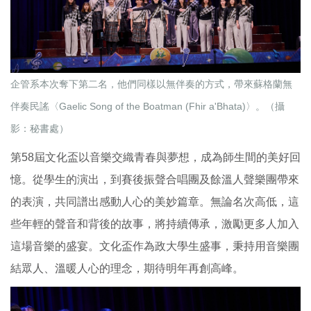
企管系本次奪下第二名，他們同樣以無伴奏的方式，帶來蘇格蘭無
伴奏民謠〈Gaelic Song of the Boatman (Fhir a'Bhata)〉。（攝
影：秘書處）
第58屆文化盃以音樂交織青春與夢想，成為師生間的美好回
憶。從學生的演出，到賽後振聲合唱團及餘溫人聲樂團帶來
的表演，共同譜出感動人心的美妙篇章。無論名次高低，這
些年輕的聲音和背後的故事，將持續傳承，激勵更多人加入
這場音樂的盛宴。文化盃作為政大學生盛事，秉持用音樂團
結眾人、溫暖人心的理念，期待明年再創高峰。