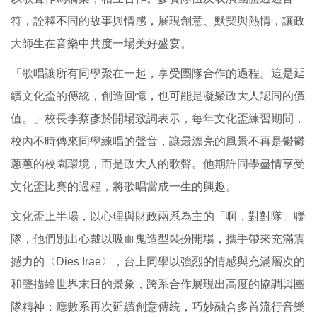
符，詮釋不同的故事與情感，展現創意、默契與熱情，讓政
大師生在音樂中共度一場美好盛宴。
「歌唱讓所有同學聚在一起，享受團隊合作的過程。這是延
續文化盃的傳統，創造回憶，也可能是凝聚政大人認同的價
值。」校長李蔡彥於開場致詞表示，每年文化盃練習期間，
校內不時傳來同學練唱的聲音，讓最漂亮的風景不再是鬱鬱
蔥蔥的校園環境，而是政大人的歌聲。他期許同學盡情享受
文化盃比賽的過程，將歌唱當成一生的興趣。
文化盃上半場，以心理與財政兩系為主的「啊，對對隊」聯
隊，他們別出心裁以吸血鬼造型裝扮開場，攜手帶來充滿震
撼力的〈Dies Irae〉，台上同學以強烈的情感與充滿層次的
和聲描繪世界末日的景象，跨系合作展現出高度的協調與團
隊精神；應數系再次延續創意傳統，巧妙融合多首流行音樂