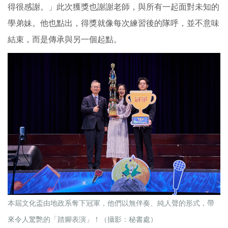
得很感謝。」此次獲獎也謝謝老師，與所有一起面對未知的
學弟妹。他也點出，得獎就像每次練習後的隊呼，並不意味
結束，而是傳承與另一個起點。
本屆文化盃由地政系奪下冠軍，他們以無伴奏、純人聲的形式，帶
來令人驚艷的「踏腳表演」！（攝影：秘書處）