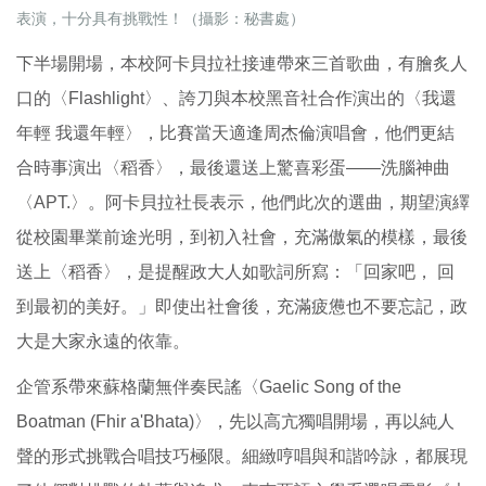
表演，十分具有挑戰性！（攝影：秘書處）
下半場開場，本校阿卡貝拉社接連帶來三首歌曲，有膾炙人
口的〈Flashlight〉、誇刀與本校黑音社合作演出的〈我還
年輕 我還年輕〉，比賽當天適逢周杰倫演唱會，他們更結
合時事演出〈稻香〉，最後還送上驚喜彩蛋——洗腦神曲
〈APT.〉。阿卡貝拉社長表示，他們此次的選曲，期望演繹
從校園畢業前途光明，到初入社會，充滿傲氣的模樣，最後
送上〈稻香〉，是提醒政大人如歌詞所寫：「回家吧， 回
到最初的美好。」即使出社會後，充滿疲憊也不要忘記，政
大是大家永遠的依靠。
企管系帶來蘇格蘭無伴奏民謠〈Gaelic Song of the
Boatman (Fhir a'Bhata)〉，先以高亢獨唱開場，再以純人
聲的形式挑戰合唱技巧極限。細緻哼唱與和諧吟詠，都展現