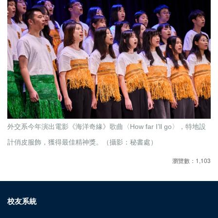
外交系今年演出電影《海洋奇緣》歌曲〈How far I’ll go〉，特地設
計俏皮服飾，獲得最佳精神獎。（攝影：秘書處）
瀏覽數：1,103
校友系統