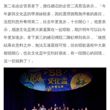
第二名由企管系拿下，擔任總召的企管二馮育迅表示，「今
年參與文化盃的學弟妹較多，因此選擇挑戰無伴奏的曲目，
沒想到意外奪得第二，比去年更進步，十分開心！」他更表
示，感謝文化盃將大家凝聚在一起唱歌，期許明年可以比今
年更加進步。拿下第三的總召傳院二陳虹樺則表示，「雖然
結果在意料之外，無法五連霸很可惜，但在唱歌過程中大家
都很開心，也在文化盃中交到好朋友，有一段開心的回憶，
這一切就夠了！」