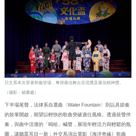
日文系本次穿著和服登場，奪得最佳舞台呈現獎及最佳精神獎。
（攝影：秘書處）
下半場尾聲，法律系自選曲〈Water Fountain〉則以具節奏
的鼓掌開啟，期望以輕快的歌曲突破過往風格。透過鼓聲伴
奏，與曲中活潑的「嗚哈」喊聲，展現年輕活力與輕鬆的氛
圍，讓聽眾耳目一新；外交系演出電影《海洋奇緣》歌曲