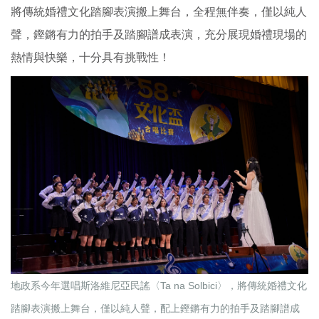
將傳統婚禮文化踏腳表演搬上舞台，全程無伴奏，僅以純人
聲，鏗鏘有力的拍手及踏腳譜成表演，充分展現婚禮現場的
熱情與快樂，十分具有挑戰性！
地政系今年選唱斯洛維尼亞民謠〈Ta na Solbici〉，將傳統婚禮文化
踏腳表演搬上舞台，僅以純人聲，配上鏗鏘有力的拍手及踏腳譜成