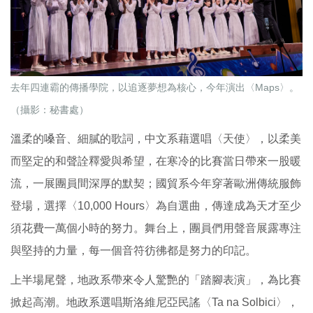
去年四連霸的傳播學院，以追逐夢想為核心，今年演出〈Maps〉。
（攝影：秘書處）
溫柔的嗓音、細膩的歌詞，中文系藉選唱〈天使〉，以柔美
而堅定的和聲詮釋愛與希望，在寒冷的比賽當日帶來一股暖
流，一展團員間深厚的默契；國貿系今年穿著歐洲傳統服飾
登場，選擇〈10,000 Hours〉為自選曲，傳達成為天才至少
須花費一萬個小時的努力。舞台上，團員們用聲音展露專注
與堅持的力量，每一個音符彷彿都是努力的印記。
上半場尾聲，地政系帶來令人驚艷的「踏腳表演」，為比賽
掀起高潮。地政系選唱斯洛維尼亞民謠〈Ta na Solbici〉，