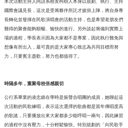
本次活動主持人阿語系校友柯樹人本身以規劃、執行、主持
國際會議見長，這次是受籌夥伴所託才披掛上陣，將自身專
長轉化並發揮在民歌演唱會的活動主持，也是希望老朋友們
難得的聚會能夠順暢、愉快的進行。另外談起籌備到實際上
場的過程，學長表示因為大家都不是專業，因此執行難免與
想像有所出入，最可貴的是大家專心致志為共同目標而努
力，只要賓主盡歡，努力也都值得了。
時隔多年，重聚母校倍感親切
公行系畢業的凌忠嫄在學時是振聲合唱團的成員，她聊起這
次活動的民歌練唱，表示這次選擇的歌曲都是當年傳唱度高
的歌謠，只要播放出來大家都多少能哼唱一兩句，因此練習
的過程中沒有壓力，十分輕鬆愉快。特別規劃的「向民歌手