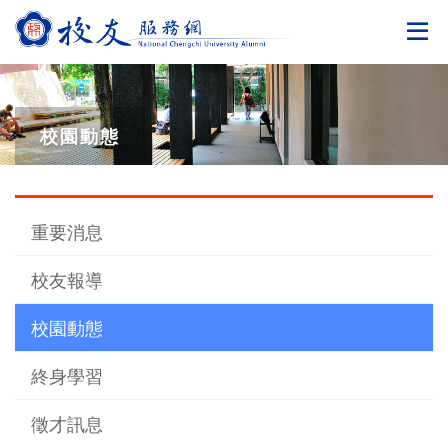
切
校園動態
重要消息
校友報導
校園動態
終身學習
徵才訊息