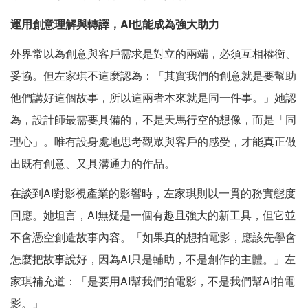
運用創意理解與轉譯，AI
也能成為強大助力
外界常以為創意與客戶需求是對立的兩端，必須互相權衡、
妥協。但左家琪不這麼認為：「其實我們的創意就是要幫助
他們講好這個故事，所以這兩者本來就是同一件事。」她認
為，設計師最需要具備的，不是天馬行空的想像，而是「同
理心」。唯有設身處地思考觀眾與客戶的感受，才能真正做
出既有創意、又具溝通力的作品。
在談到AI對影視產業的影響時，左家琪則以一貫的務實態度
回應。她坦言，AI無疑是一個有趣且強大的新工具，但它並
不會憑空創造故事內容。「如果真的想拍電影，應該先學會
怎麼把故事說好，因為AI只是輔助，不是創作的主體。」左
家琪補充道：「是要用AI幫我們拍電影，不是我們幫AI拍電
影。」