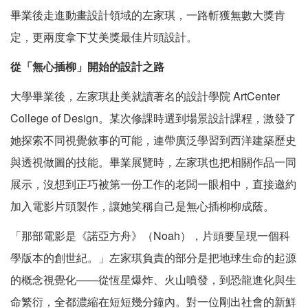
畢業後走進動畫設計領域的左家琪，一路斬獲無數大獎肯
定，更兩度拿下艾美獎最佳片頭設計。
從「無心插柳」開始的設計之路
大學畢業後，左家琪赴美就讀著名的設計學院 ArtCenter
College of Design。某次修課時選到場景設計課程，激發了
她探索不同視覺敘事的可能，連帶廣泛學習到西洋建築歷史
與透視做圖的技能。畢業展覽時，左家琪也把相關作品一同
展示，沒想到正巧被第一份工作的老闆一眼相中，直接邀約
加入電影片頭製作，讓她笑稱自己是無心插柳柳成蔭。
「那部電影是《諾亞方舟》（Noah），片頭要呈現一個科
學版本的創世紀。」左家琪負責的部分是把地球生命的起源
的概念視覺化——從恆星爆炸、火山噴發，到恐龍進化與生
命繁衍，全都濃縮在短短幾分鐘內。對一位剛出社會的新鮮