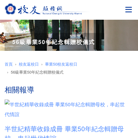
切
56級畢業50年紀念輯贈校儀式
首頁
校友返校日
畢業50校友返校日
56級畢業50年紀念輯贈校儀式
相關報導
半世紀精華收錄成冊 畢業50年紀念輯贈母
校，串起世代情誼