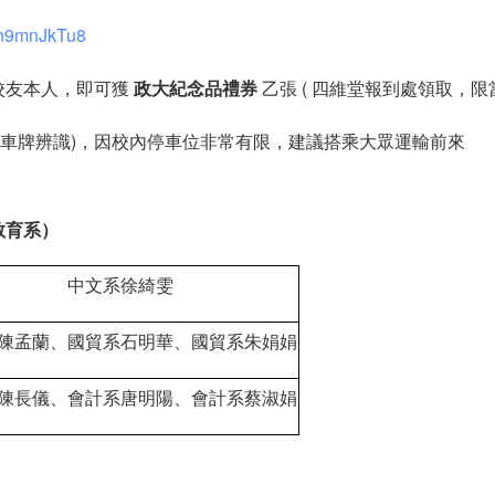
Kn9mnJkTu8
年校友本人，即可獲
政大紀念品禮券
乙張 ( 四維堂報到處領取，限
(車牌辨識)，因校內停車位非常有限，建議搭乘大眾運輸前來
教育系）
中文系徐綺雯
陳孟蘭、國貿系石明華、國貿系朱娟娟
陳長儀、會計系唐明陽、會計系蔡淑娟