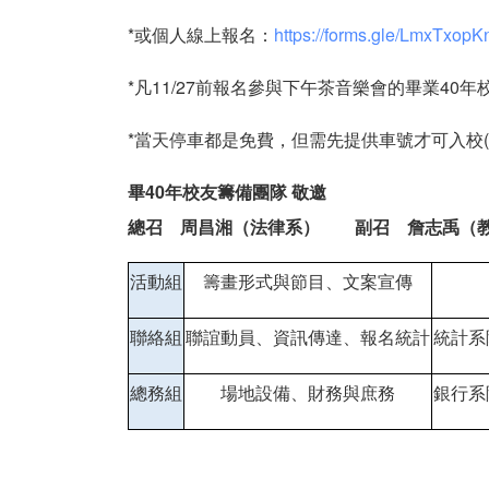
*或個人線上報名：
https://forms.gle/LmxTxop
*凡11/27前報名參與下午茶音樂會的畢業40
*當天停車都是免費，但需先提供車號才可入校
畢40年校友籌備團隊 敬邀
總召 周昌湘（法律系） 副召 詹志禹（
活動組
籌畫形式與節目、文案宣傳
聯絡組
聯誼動員、資訊傳達、報名統計
統計系
總務組
場地設備、財務與庶務
銀行系