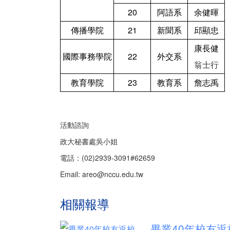
20
阿語系
余健暉
傳播學院
21
新聞系
邱顯忠
康長健
國際事務學院
22
外交系
翁士行
教育學院
23
教育系
詹志禹
活動諮詢
政大秘書處吳小姐
電話：(02)2939-3091#62659
Email: areo@nccu.edu.tw
相關報導
畢業40年校友