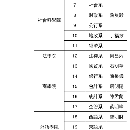
7
社會系
8
財政系
魯奐毅
社會科學院
9
公行系
10
地政系
丁福致
11
經濟系
法學院
12
法律系
周昌湘
13
國貿系
石明華
14
銀行系
陳長儀
商學院
15
會計系
唐明陽
16
統計系
陳孟蘭
17
企管系
蔡明峰
18
西語系
曾明財
外語學院
19
東語系