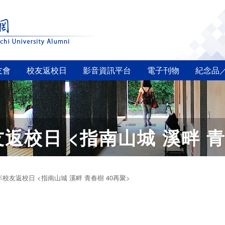
友會
校友返校日
影音資訊平台
電子刊物
紀念品
友返校日 <指南山城 溪畔 青
年校友返校日 <指南山城 溪畔 青春樹 40再聚>