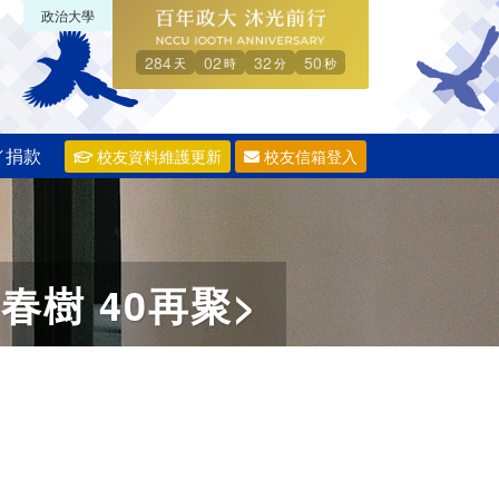
政治大學
284
02
32
49
天
時
分
秒
／捐款
校友資料維護更新
校友信箱登入
春樹 40再聚>