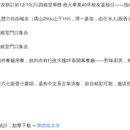
友群訂於12/10(六)四維堂舉辦 政大畢業40年校友返校日——指南
體力自由報名（環山2hrs,山下1hr)，擇一參加，由引水人(親
 四維堂門口集合
 四維堂門口集合
內外餐廳用餐，校內亦有行政大樓2F新開幕餐廳——對味廚房，
有六七振聲小重唱，還有中文系古箏演奏，節目精彩可期，邀請
姊統計，點擊下載→
團體報名表