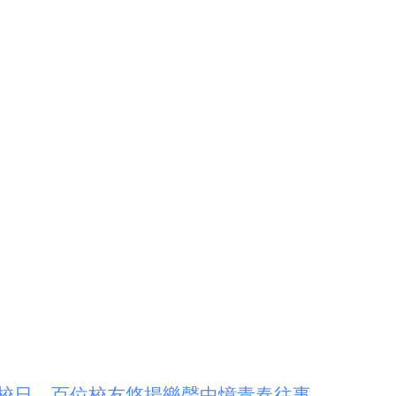
返校日 百位校友悠揚樂聲中憶青春往事