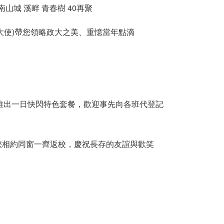
山城 溪畔 青春樹 40再聚
善大使)帶您領略政大之美、重憶當年點滴
推出一日快閃特色套餐，歡迎事先向各班代登記
您相約同窗一齊返校，慶祝長存的友誼與歡笑