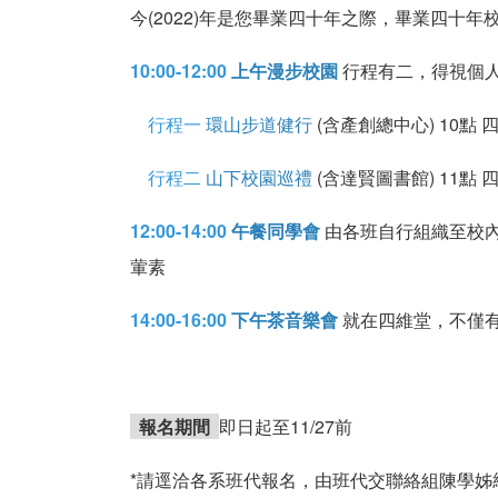
今(2022)年是您畢業四十年之際，畢業四十年校
10:00-12:00
上午漫步校園
行程有二，得視個人
行程一
環山步道健行
(含產創總中心) 10點
行程二
山下校園巡禮
(含達賢圖書館) 11點
12:00-14:00
午餐同學會
由各班自行組織至校
葷素
14:00-16:00
下午茶音樂會
就在四維堂，不僅
報名期間
即日起至11/27前
*請逕洽各系班代報名，由班代交聯絡組陳學