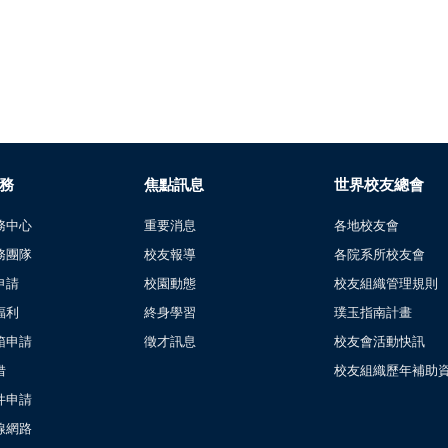
務
焦點訊息
世界校友總會
務中心
重要消息
各地校友會
務團隊
校友報導
各院系所校友會
申請
校園動態
校友組織管理規則
福利
終身學習
璞玉指南計畫
箱申請
徵才訊息
校友會活動快訊
借
校友組織歷年補助
件申請
線網路