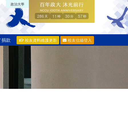
政治大學
286
11
30
57
天
時
分
秒
／捐款
校友資料維護更新
校友信箱登入