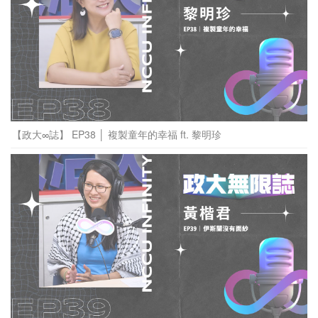
【政大∞誌】 EP38 │ 複製童年的幸福 ft. 黎明珍