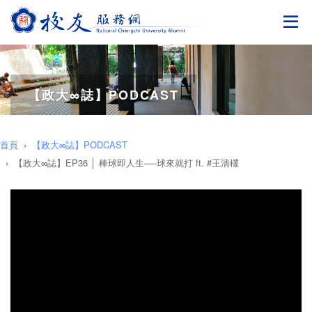
切
【政大∞誌】PODCAST
首頁
【政大∞誌】PODCAST
【政大∞誌】EP36 │ 棒球即人生──球來就打 ft. #王清欉