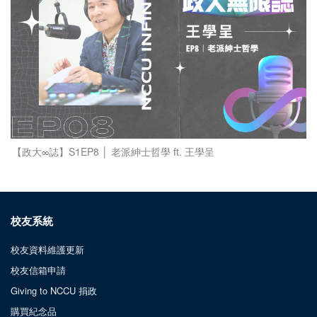
【政大∞誌】S1EP8 │ 老派紳士哲學 ft. 王學呈
校友系統
校友資料維護更新
校友信箱申請
Giving to NCCU 捐政
購買紀念品