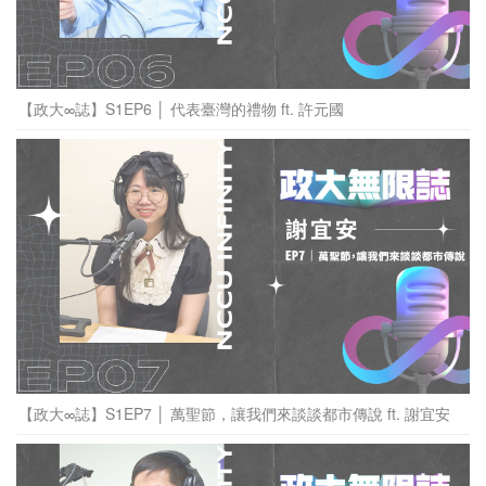
【政大∞誌】S1EP6 │ 代表臺灣的禮物 ft. 許元國
【政大∞誌】S1EP7 │ 萬聖節，讓我們來談談都市傳說 ft. 謝宜安