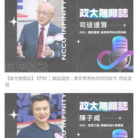
【政大無限誌】 EP52 │ 聽說讀想：產官學界的共同宗師 ft. 司徒達
賢