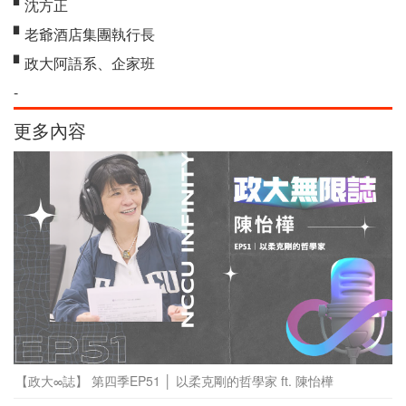
▘沈方正
▘老爺酒店集團執行長
▘政大阿語系、企家班
-
更多內容
【政大∞誌】 第四季EP51 │ 以柔克剛的哲學家 ft. 陳怡樺