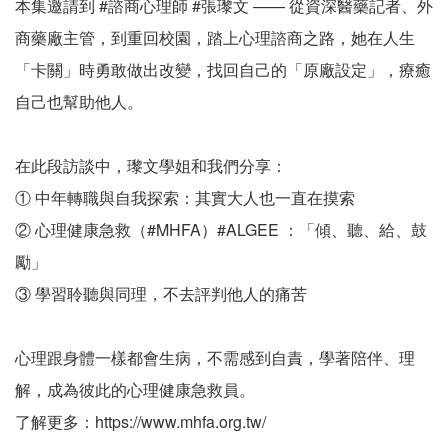
本集邀請到 #諮商心理師 #張瓈文 —— 從資深醫藥記者、外
商藥廠主管，到重回校園，踏上心理諮商之路，她在人生
「卡關」時勇敢做出改變，找回自己的「原廠設定」，療癒
自己也幫助他人。
在此段訪談中，瓈文學姐和我們分享：
① 中年轉職與自我探索：其實大人也一直在摸索
② 心理健康急救（#MHFA）#ALGEE ：「傾、聽、給、鼓
勵」
③ 學習聆聽與同理，不去評判他人的痛苦
心理跟身體一樣都會生病，不需感到自責，學著陪伴、理
解，成為彼此的心理健康急救員。
了解更多：https://www.mhfa.org.tw/