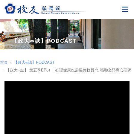
切
【政大∞誌】PODCAST
首頁
【政大∞誌】PODCAST
【政大∞誌】 第五季EP61 │ 心理健康也需要急救員 ft. 張瓈文諮商心理師