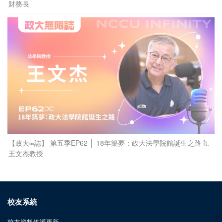
財務長
【政大∞誌】 第五季EP62 │ 18年築夢：政大法學院館誕生之路 ft.
王文杰教授
校友系統
校友資料維護更新