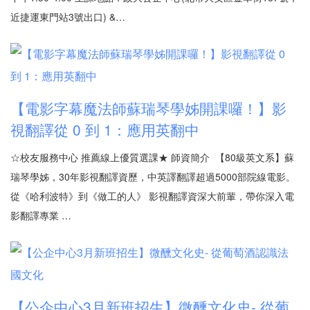
近捷運東門站3號出口) &…
【電影字幕魔法師蘇瑞琴學姊開課囉！】影
視翻譯從 0 到 1：應用英翻中
☆校友服務中心 推薦線上優質選課★ 師資簡介 【80級英文系】蘇
瑞琴學姊，30年影視翻譯資歷，中英譯翻譯超過5000部院線電影。
從《哈利波特》到《做工的人》 影視翻譯資深大前輩，帶你深入電
影翻譯專業 …
【公企中心3月新班招生】微醺文化史- 從葡