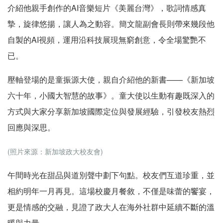
介紹他親手創作的AI音樂短片《美麗台灣》，歌詞情感真
摯，旋律悠揚，讓人為之動容。簡文龍副會長則帶來幾段他
自製的AI視頻，運用沿科技展現無窮創意，令全場驚艷不
已。
壓軸登場的是童振源大使，親自介紹他的新書——《新加坡
六十年，小國大智慧的故事》。童大使以生動有趣既深入的
方式與大家分享新加坡國際定位與發展經驗，引發校友熱烈
回應與深思。
(照片來源：新加坡政大校友會)
午間時光在甜品與道別聲中劃下句點。校友們互道珍重，並
相約明年一月再見。這場校慶月餐敘，不僅是味蕾的饗宴，
更是情感的交融，見證了政大人在海外社群中延續不斷的溫
暖與力量。