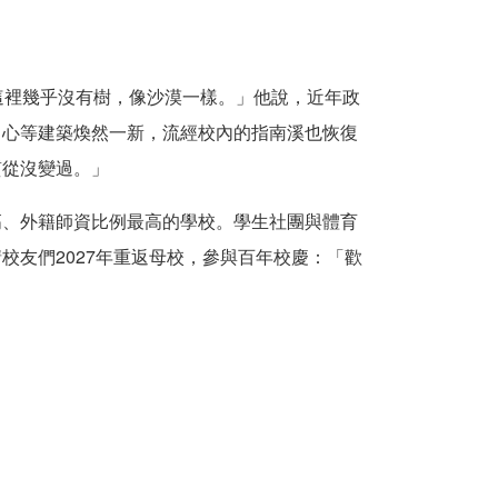
這裡幾乎沒有樹，像沙漠一樣。」他說，近年政
中心等建築煥然一新，
流經校內的
指南溪也恢復
質從沒變過。」
高、外籍師資比例最高的學校。學生社團
與體育
友們2027
年重返母校，參與
百年校慶：「歡