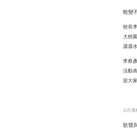
蛻變
校長
大校
潺潺
李蔡
活動
迎大
公行系
歌聲