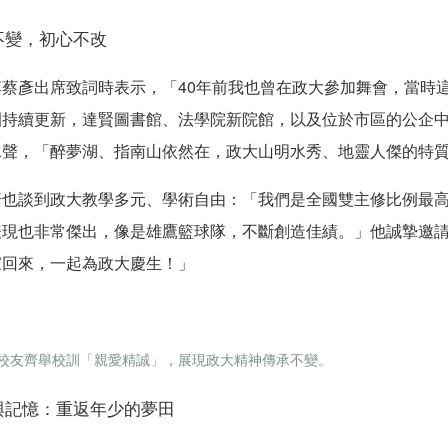
不變，初心不改
李蔡彥出席致詞時
表示
，
「
40
年前我也曾在政大參加舞會，當時
園持續更新，
達賢
圖書館、法學院
新院館
，以及位於
市區
的
公企
水聲，「醉夢湖、指南山依然在，政大山明水秀、地靈人傑的特
彥
也談到政大教學多元、學術自由：「我們是全國雙主修比例最
表現也非常傑出，
像是
雄鷹籃球隊，不斷創造佳績。」他誠摯邀請校
家回來，一起為政大慶生！」
校友齊舉校訓「親愛精誠」，展現政大精神傳承不變。
與記憶：重返年少的夢田