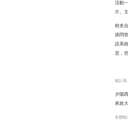
活動
片。
校友
插
問
語系校
息
，
統計系
夕陽
來政
全體校