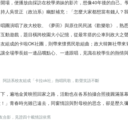
一開場
，
便播放由
採訪
在校
學弟妹的
影片，想像
40
年後的自己
。
主持人吳世正（政治系）幽默補充：「怎麼大家都想當有錢人？
合唱團演唱了
政大
校歌、《夢田》與原住民民謠《歡樂歌》，熟
答互動
遊戲，題目橫跨校園大小記憶，從最常搭的公車到政大之
友組成的卡啦OK社團
，則
帶來懷舊民歌組曲
；政大
韓舞社帶來
也讓
全場學長姐一邊品嚐點心、一邊跟唱，
見識在校學生的熱情
、阿語系校友組成「卡拉ok社」熱唱民歌，歡聲笑語不斷
西下，遍地金黃映照回家之路，
活動也在
各系拍攝合照後
圓滿落
大！」青春時光雖已遠去，同窗情誼與對母校的
思念
，
卻是歷久
友合影，見證四十載情誼依舊