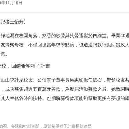
5年11月19日
報記者王怡芳】
靜靜地灑在校園角落
，熟悉的歌聲與笑聲
迴響於四維堂。
畢業
40
校友齊聚母校，不僅回憶當年求學點滴，也透過捐款行動回饋政
關懷。
母校，回饋希望種子計畫
活動由統計系
校友、公信電子董事長
吳惠瑜擔任總召，帶領校友
」，成功募集超過五百萬元善款，
為歷屆活動募款之最
。
她致詞
在
其
人生低谷時的扶持
。
也期盼
募得款項能夠
幫助更多有夢想的
總召、各活動幹部合影，慶賀希望種子計畫捐款達標