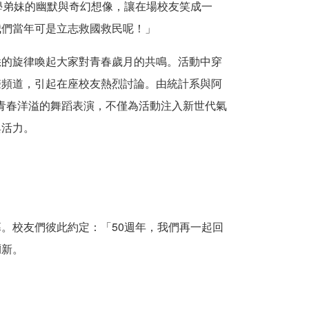
學弟妹
的幽默與奇幻想像，讓
在場校友
笑成一
我們當年可是立志救國救民呢！」
悉的旋律喚起大家對青春歲月的共鳴。活動中穿
聲頻道，引起
在座校友
熱烈討論。由統計系與阿
青春
洋溢
的
舞蹈
表演，
不僅
為活動注入新世代氣
與活力。
幕
。校友們彼此約定：「
50
週年，我們再一起回
彌新。