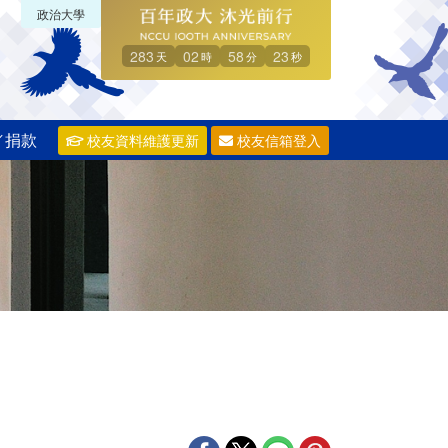
政治大學
283
02
58
22
天
時
分
秒
／捐款
校友資料維護更新
校友信箱登入