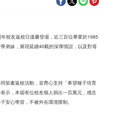
週
年校友返校日溫馨登場
，
近三百位畢業於1985
大學弟妹，展現延續
40
載的深厚情誼
，
以及
對
母
共同策畫返校活動，並齊心
支持「希望種子
培育
時表示，本屆有位
校友個人捐出一百萬元，感念
學子安心學習
，
不被
外在
環境限制。