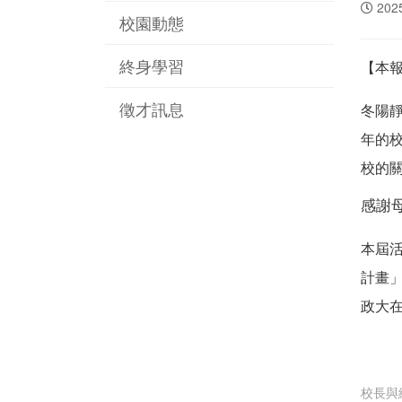
202
校園動態
終身學習
【本
徵才訊息
冬陽
年的
校的
感謝
本
屆
計畫
政大
校長與