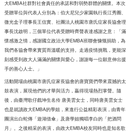
大EMBA社群對社會責任的承諾和對弱勢群體的關懷。本次
受贈單位與代表人分別為：伯大尼兒少家園執行長江秀圈、
微光盒子理事長王信實、社團法人桃園市唐氏症家長協會理
事長沈啟明，三個單位代表受贈時齊聲表達感謝之意：「滿
懷感激之情，感謝國立政治大學EMBA班聯會慷慨捐助，為
我們各協會帶來實質而溫暖的支持。走過疫情挑戰，更能深
刻感受到政大人滿滿的關懷與愛心，謝謝每一位願意伸出援
手的善心人士。」
活動開場由桃園市唐氏症家長協會的唐寶寶們帶來震撼的太
鼓表演，展現他們的才華與活力，贏得現場熱烈掌聲。隨
後，由臺灣歌仔戲坤生名伶 唐美雲女士，同時唐美雲女士
也是就讀政大EMBA的學姐，來進行公益精彩表演，由青年
團演出白蛇傳「遊湖借傘」及唐學姐獨唱李白的「把酒問
月」。之後精采的表演，由政大EMBA校友同時也是知名歌