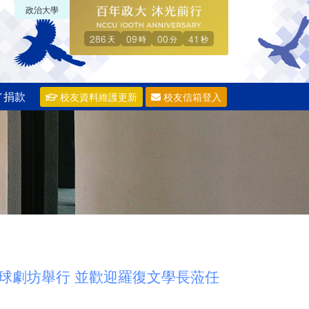
政治大學
286
09
00
40
天
時
分
秒
／捐款
校友資料維護更新
校友信箱登入
球劇坊舉行 並歡迎羅復文學長蒞任