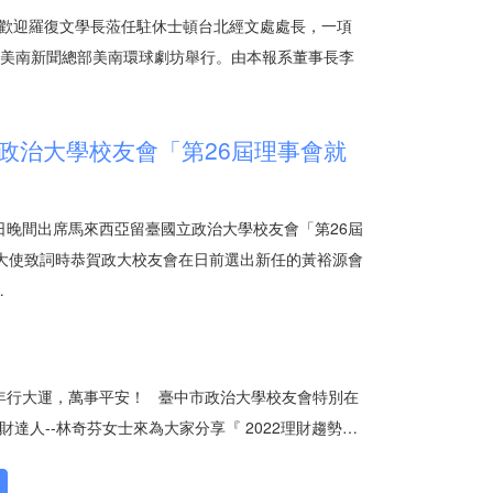
暨歡迎羅復文學長蒞任駐休士頓台北經文處處長，一項
假美南新聞總部美南環球劇坊舉行。由本報系董事長李
政治大學校友會「第26屆理事會就
日晚間出席馬來西亞留臺國立政治大學校友會「第26屆
大使致詞時恭賀政大校友會在日前選出新任的黃裕源會
…
虎年行大運，萬事平安！ 臺中市政治大學校友會特別在
達人--林奇芬女士來為大家分享『 2022理財趨勢…