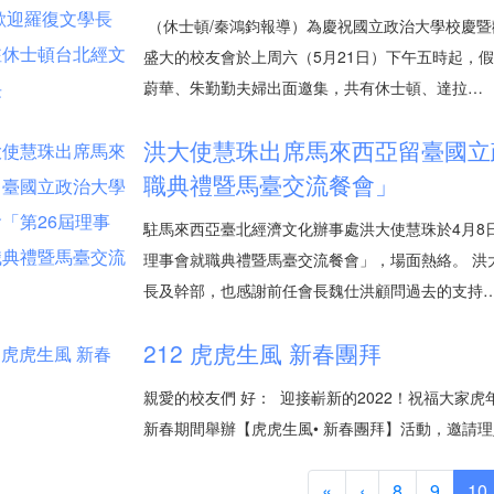
（休士頓/秦鴻鈞報導）為慶祝國立政治大學校慶
盛大的校友會於上周六（5月21日）下午五時起，
蔚華、朱勤勤夫婦出面邀集，共有休士頓、達拉…
洪大使慧珠出席馬來西亞留臺國立
職典禮暨馬臺交流餐會」
駐馬來西亞臺北經濟文化辦事處洪大使慧珠於4月8
理事會就職典禮暨馬臺交流餐會」，場面熱絡。 洪
長及幹部，也感謝前任會長魏仕洪顧問過去的支持
212 虎虎生風 新春團拜
親愛的校友們 好： 迎接嶄新的2022！祝福大家
新春期間舉辦【虎虎生風• 新春團拜】活動，邀請理財
«
‹
8
9
10